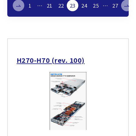
製品検索
1
…
21
22
23
24
25
…
27
取扱メーカー
サービス
H270-H70 (rev. 100)
事例
サポート
会社案内
ニュース
技術情報