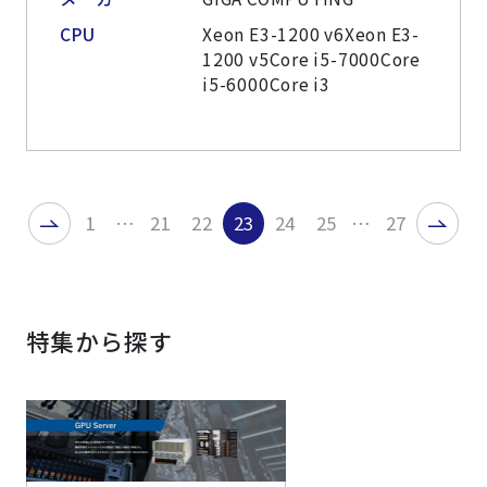
CPU
Xeon E3-1200 v6Xeon E3-
1200 v5Core i5-7000Core
i5-6000Core i3
1
…
21
22
23
24
25
…
27
特集から探す