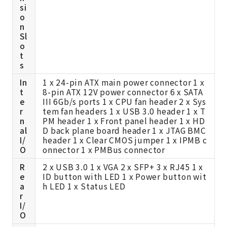
si
o
n
Sl
o
t
s
In
1 x 24-pin ATX main power connector 1 x
t
8-pin ATX 12V power connector 6 x SATA
e
III 6Gb/s ports 1 x CPU fan header 2 x Sys
r
tem fan headers 1 x USB 3.0 header 1 x T
n
PM header 1 x Front panel header 1 x HD
al
D back plane board header 1 x JTAG BMC
I/
header 1 x Clear CMOS jumper 1 x IPMB c
O
onnector 1 x PMBus connector
R
2 x USB 3.0 1 x VGA 2 x SFP+ 3 x RJ45 1 x
e
ID button with LED 1 x Power button wit
a
h LED 1 x Status LED
r
I/
O