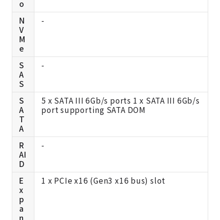
o
N
-
V
M
e
S
-
A
S
S
5 x SATA III 6Gb/s ports 1 x SATA III 6Gb/s
A
port supporting SATA DOM
T
A
R
-
AI
D
E
1 x PCIe x16 (Gen3 x16 bus) slot
x
p
a
n