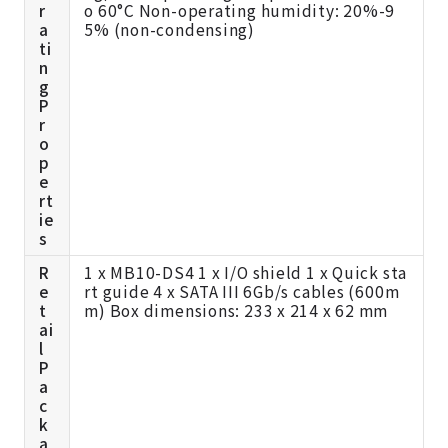
r
o 60°C Non-operating humidity: 20%-9
a
5% (non-condensing)
ti
n
g
P
r
o
p
e
rt
ie
s
R
1 x MB10-DS4 1 x I/O shield 1 x Quick sta
e
rt guide 4 x SATA III 6Gb/s cables (600m
t
m) Box dimensions: 233 x 214 x 62 mm
ai
l
P
a
c
k
a