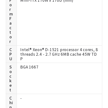
F
Mini-ITX 170W x 170D (mm)
o
r
m
F
a
c
t
o
r
C
Intel® Xeon® D-1521 processor 4 cores, 8
P
threads 2.4 - 2.7 GHz 6MB cache 45W TD
U
P
S
BGA 1667
o
c
k
e
t
C
-
hi
p