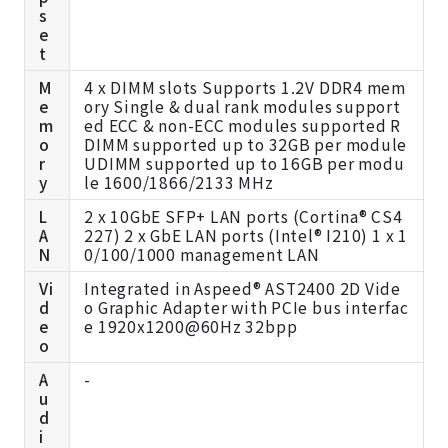
s
e
t
M
4 x DIMM slots Supports 1.2V DDR4 mem
e
ory Single & dual rank modules support
m
ed ECC & non-ECC modules supported R
o
DIMM supported up to 32GB per module
r
UDIMM supported up to 16GB per modu
y
le 1600/1866/2133 MHz
L
2 x 10GbE SFP+ LAN ports (Cortina® CS4
A
227) 2 x GbE LAN ports (Intel® I210) 1 x 1
N
0/100/1000 management LAN
Vi
Integrated in Aspeed® AST2400 2D Vide
d
o Graphic Adapter with PCIe bus interfac
e
e 1920x1200@60Hz 32bpp
o
A
-
u
d
i