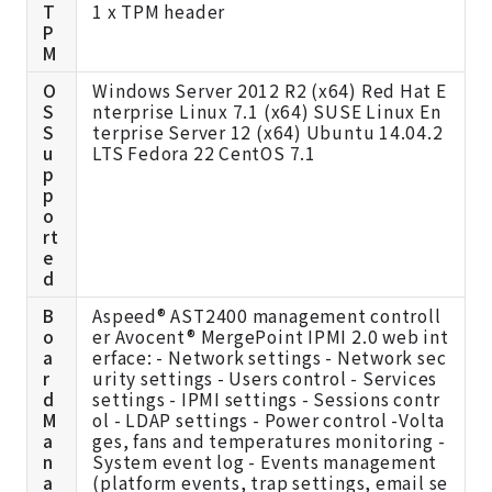
T
1 x TPM header
P
M
O
Windows Server 2012 R2 (x64) Red Hat E
S
nterprise Linux 7.1 (x64) SUSE Linux En
S
terprise Server 12 (x64) Ubuntu 14.04.2
u
LTS Fedora 22 CentOS 7.1
p
p
o
rt
e
d
B
Aspeed® AST2400 management controll
o
er Avocent® MergePoint IPMI 2.0 web int
a
erface: - Network settings - Network sec
r
urity settings - Users control - Services
d
settings - IPMI settings - Sessions contr
M
ol - LDAP settings - Power control -Volta
a
ges, fans and temperatures monitoring -
n
System event log - Events management
a
(platform events, trap settings, email se