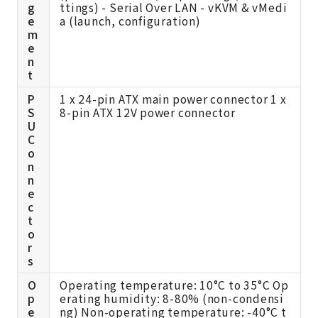
g
ttings) - Serial Over LAN - vKVM & vMedi
e
a (launch, configuration)
m
e
n
t
P
1 x 24-pin ATX main power connector 1 x
S
8-pin ATX 12V power connector
U
C
o
n
n
e
c
t
o
r
s
O
Operating temperature: 10°C to 35°C Op
p
erating humidity: 8-80% (non-condensi
e
ng) Non-operating temperature: -40°C t