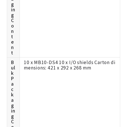
g
in
g
C
o
n
t
e
n
t
B
10 x MB10-DS4 10 x I/O shields Carton di
ul
mensions: 421 x 292 x 268 mm
k
P
a
c
k
a
g
in
g
C
o