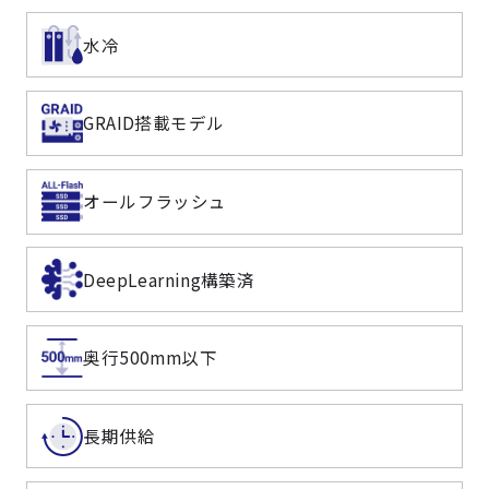
水冷
GRAID搭載モデル
オールフラッシュ
DeepLearning構築済
奥行500mm以下
長期供給