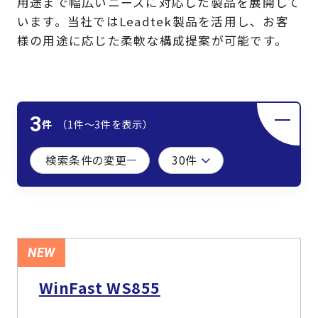
用途まで幅広いニーズに対応した製品を展開して
製品検索
います。当社ではLeadtek製品を活用し、お客
様の用途に応じた柔軟な構成提案が可能です。
取扱メーカー
サービス
3
件
（1件〜3件を表示）
事例
検索条件の変更
サポート
会社案内
NEW
WinFast WS855
ニュース
技術情報