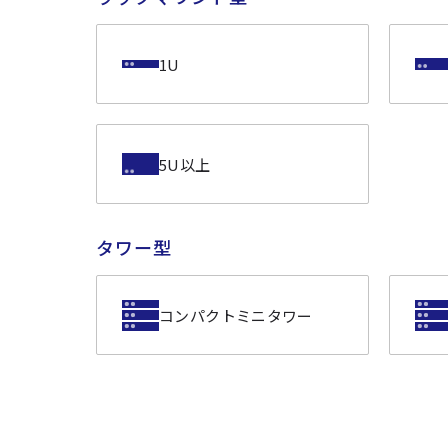
1U
5U以上
タワー型
コンパクトミニタワー