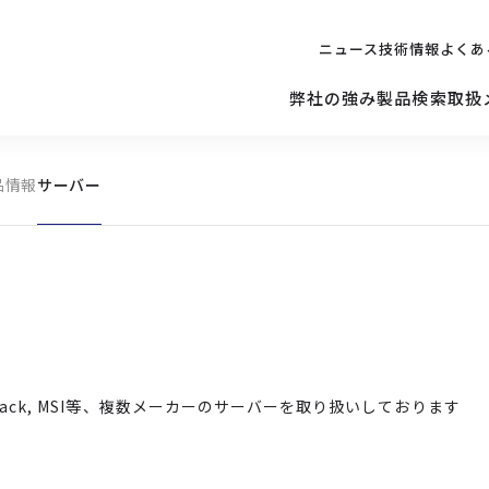
ニュース
技術情報
よくあ
弊社の強み
製品検索
取扱
品情報
サーバー
キッティング
ご購入を
検討されている方へ
修理サポ
サーバー
修理・交換・
保守の依頼
サーバーマザーボード
 Asrock Rack, MSI等、複数メーカーのサーバーを取り扱いしております