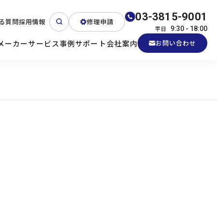
03-3815-9001
る質問
採用情報
修理申請
平日
9:30 - 18:00
メーカー
サービス
事例
サポート
会社案内
お問い合わせ
ート
テクニカルサポート
各種検証機貸出
産業用PC
よくある質問
電源 (Zippy)