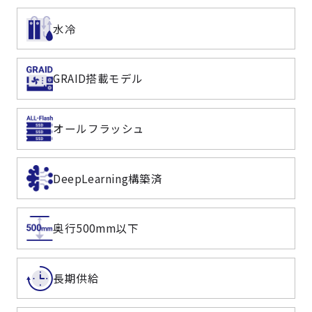
水冷
GRAID搭載モデル
オールフラッシュ
DeepLearning構築済
奥行500mm以下
長期供給