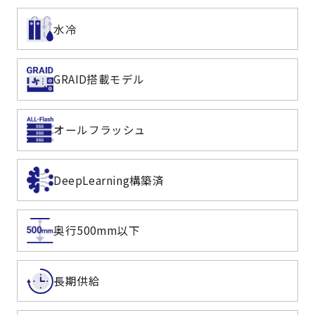
水冷
GRAID搭載モデル
オールフラッシュ
DeepLearning構築済
奥行500mm以下
長期供給