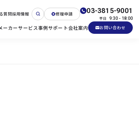
03-3815-9001
る質問
採用情報
修理申請
平日
9:30 - 18:00
メーカー
サービス
事例
サポート
会社案内
お問い合わせ
ート
テクニカルサポート
各種検証機貸出
産業用PC
よくある質問
電源 (Zippy)