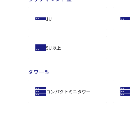
1U
5U以上
タワー型
コンパクトミニタワー