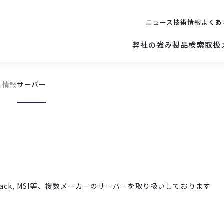
ニュース
技術情報
よくあ
弊社の強み
製品検索
取扱
品情報
サーバー
キッティング
ご購入を
検討されている方へ
修理サポ
サーバー
修理・交換・
保守の依頼
サーバーマザーボード
 Asrock Rack, MSI等、複数メーカーのサーバーを取り扱いしております