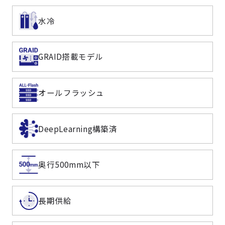
水冷
GRAID搭載モデル
オールフラッシュ
DeepLearning構築済
奥行500mm以下
長期供給