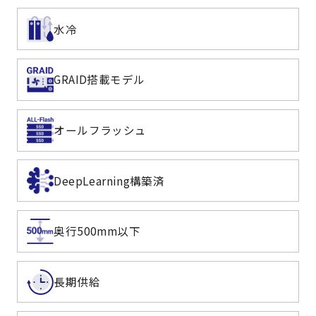
水冷
GRAID搭載モデル
オールフラッシュ
DeepLearning構築済
奥行500mm以下
長期供給