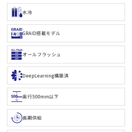
水冷
GRAID搭載モデル
オールフラッシュ
DeepLearning構築済
奥行500mm以下
長期供給