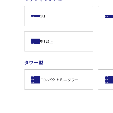
1U
5U以上
タワー型
コンパクトミニタワー