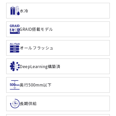
水冷
GRAID搭載モデル
オールフラッシュ
DeepLearning構築済
奥行500mm以下
長期供給