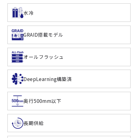
水冷
GRAID搭載モデル
オールフラッシュ
DeepLearning構築済
奥行500mm以下
長期供給