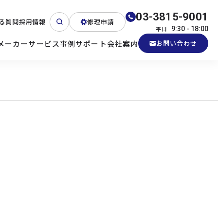
03-3815-9001
る質問
採用情報
修理申請
平日
9:30 - 18:00
メーカー
サービス
事例
サポート
会社案内
お問い合わせ
ート
テクニカルサポート
各種検証機貸出
産業用PC
よくある質問
電源 (Zippy)