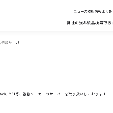
ニュース
技術情報
よくあ
弊社の強み
製品検索
取扱
品情報
サーバー
キッティング
ご購入を
検討されている方へ
修理サポ
サーバー
修理・交換・
保守の依頼
サーバーマザーボード
 Asrock Rack, MSI等、複数メーカーのサーバーを取り扱いしております