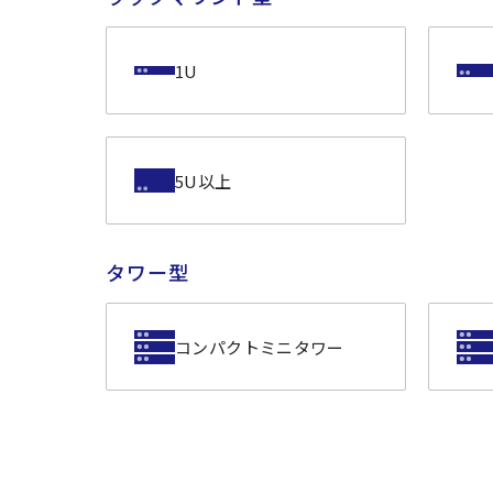
1U
5U以上
タワー型
コンパクトミニタワー