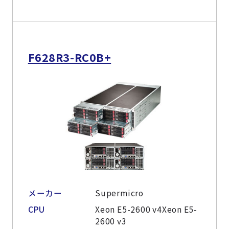
F628R3-RC0B+
メーカー
Supermicro
CPU
Xeon E5-2600 v4Xeon E5-
2600 v3