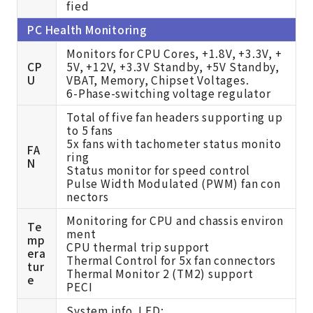
PC Health Monitoring
Monitors for CPU Cores, +1.8V, +3.3V, +
CP
5V, +12V, +3.3V Standby, +5V Standby,
U
VBAT, Memory, Chipset Voltages.
6-Phase-switching voltage regulator
Total of five fan headers supporting up
to 5 fans
5x fans with tachometer status monito
FA
ring
N
Status monitor for speed control
Pulse Width Modulated (PWM) fan con
nectors
Monitoring for CPU and chassis environ
Te
ment
mp
CPU thermal trip support
era
Thermal Control for 5x fan connectors
tur
Thermal Monitor 2 (TM2) support
e
PECI
System info. LED: