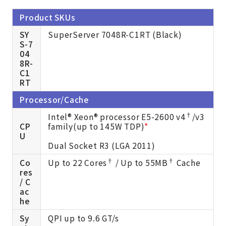
Product SKUs
SY
SuperServer 7048R-C1RT (Black)
S-7
04
8R-
C1
RT
Processor/Cache
†
Intel® Xeon® processor E5-2600 v4
/v3
CP
family(up to 145W TDP)
*
U
Dual Socket R3 (LGA 2011)
†
†
Co
Up to 22 Cores
/ Up to 55MB
Cache
res
/ C
ac
he
Sy
QPI up to 9.6 GT/s