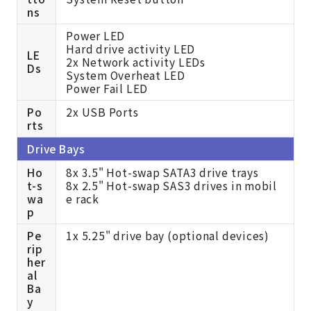
ns
Power LED
Hard drive activity LED
LE
2x Network activity LEDs
Ds
System Overheat LED
Power Fail LED
Po
2x USB Ports
rts
Drive Bays
Ho
8x 3.5" Hot-swap SATA3 drive trays
t-s
8x 2.5" Hot-swap SAS3 drives in mobil
wa
e rack
p
Pe
1x 5.25" drive bay (optional devices)
rip
her
al
Ba
y