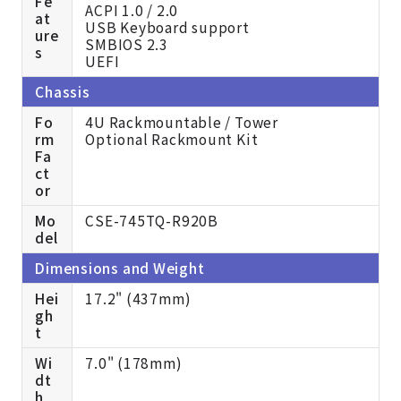
Fe
ACPI 1.0 / 2.0
at
USB Keyboard support
ure
SMBIOS 2.3
s
UEFI
Chassis
Fo
4U Rackmountable / Tower
rm
Optional Rackmount Kit
Fa
ct
or
Mo
CSE-745TQ-R920B
del
Dimensions and Weight
Hei
17.2" (437mm)
gh
t
Wi
7.0" (178mm)
dt
h