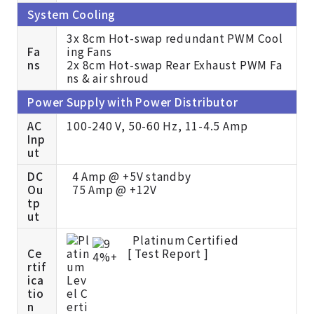
System Cooling
3x 8cm Hot-swap redundant PWM Cool
Fa
ing Fans
ns
2x 8cm Hot-swap Rear Exhaust PWM Fa
ns & air shroud
Power Supply with Power Distributor
AC
100-240 V, 50-60 Hz, 11-4.5 Amp
Inp
ut
DC
4 Amp @ +5V standby
Ou
75 Amp @ +12V
tp
ut
Platinum Certified
Ce
[
Test Report ]
rtif
ica
tio
n