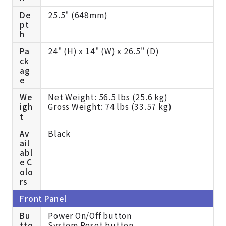
De
25.5" (648mm)
pt
h
Pa
24" (H) x 14" (W) x 26.5" (D)
ck
ag
e
We
Net Weight: 56.5 lbs (25.6 kg)
igh
Gross Weight: 74 lbs (33.57 kg)
t
Av
Black
ail
abl
e C
olo
rs
Front Panel
Bu
Power On/Off button
tto
System Reset button