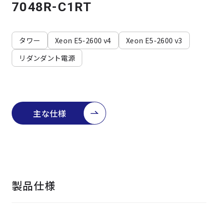
よくある質問
採用情報
7048R-C1RT
タワー
Xeon E5-2600 v4
Xeon E5-2600 v3
リダンダント電源
主な仕様
製品仕様