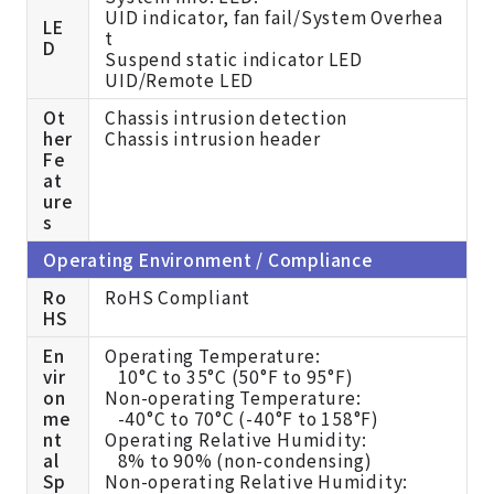
UID indicator, fan fail/System Overhea
LE
t
D
Suspend static indicator LED
UID/Remote LED
Ot
Chassis intrusion detection
her
Chassis intrusion header
Fe
at
ure
s
Operating Environment / Compliance
Ro
RoHS Compliant
HS
En
Operating Temperature:
vir
10°C to 35°C (50°F to 95°F)
on
Non-operating Temperature:
me
-40°C to 70°C (-40°F to 158°F)
nt
Operating Relative Humidity:
al
8% to 90% (non-condensing)
Sp
Non-operating Relative Humidity: