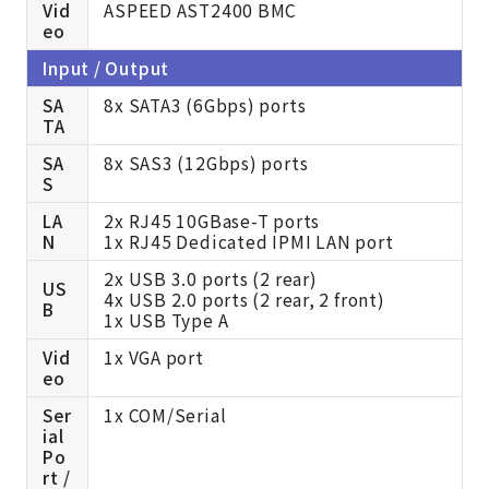
Vid
ASPEED AST2400 BMC
eo
Input / Output
SA
8x SATA3 (6Gbps) ports
TA
SA
8x SAS3 (12Gbps) ports
S
LA
2x RJ45 10GBase-T ports
N
1x RJ45 Dedicated IPMI LAN port
2x USB 3.0 ports (2 rear)
US
4x USB 2.0 ports (2 rear, 2 front)
B
1x USB Type A
Vid
1x VGA port
eo
Ser
1x COM/Serial
ial
Po
rt /