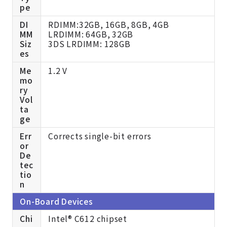
pe
DI
RDIMM:32GB, 16GB, 8GB, 4GB
MM
LRDIMM: 64GB, 32GB
Siz
3DS LRDIMM: 128GB
es
Me
1.2 V
mo
ry
Vol
ta
ge
Err
Corrects single-bit errors
or
De
tec
tio
n
On-Board Devices
Chi
Intel® C612 chipset