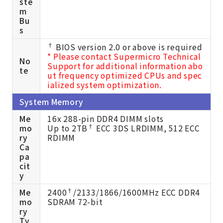
ste
m
Bu
s
†
BIOS version 2.0 or above is required
* Please contact Supermicro Technical
No
Support for additional information abo
te
ut frequency optimized CPUs and spec
ialized system optimization.
System Memory
Me
16x 288-pin DDR4 DIMM slots
†
mo
Up to 2TB
ECC 3DS LRDIMM, 512 ECC
ry
RDIMM
Ca
pa
cit
y
†
Me
2400
/2133/1866/1600MHz ECC DDR4
mo
SDRAM 72-bit
ry
Ty