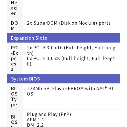
He
ad
er
DO
2x Super
DOM (Disk on Module) ports
M
Expansion Slots
PCI
1x PCI-E 3.0 x16 (Full-height, Full-leng
-Ex
th)
pr
6x PCI-E 3.0 x8 (Full-height, Full-lengt
es
h)
s
System BIOS
BI
128Mb SPI Flash EEPROM with AMI® BI
OS
OS
Ty
pe
Plug and Play (PnP)
BI
APM 1.2
OS
DMI 2.2