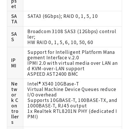
ps
et
SA
SATA3 (6Gbps); RAID 0, 1, 5, 10
TA
Broadcom 3108 SAS3 (12Gbps) control
SA
ler;
S
HW RAID 0, 1, 5, 6, 10, 50, 60
Support for Intelligent Platform Mana
gement Interface v.2.0
IP
IPMI 2.0 with virtual media over LAN an
MI
d KVM-over-LAN support
ASPEED AST2400 BMC
Ne
Intel® X540 10GBase-T
tw
Virtual Machine Device Queues reduce
or
I/O overhead
k C
Supports 10GBASE-T, 100BASE-TX, and
on
1000BASE-T, RJ45 output
tro
1x Realtek RTL8201N PHY (dedicated I
ller
PMI)
s