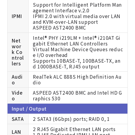
Support for Intelligent Platform Man
agement Interface v.2.0
IPMI
IPMI 2.0 with virtual media over LAN
and KVM-over-LAN support
ASPEED AST2400 BMC
Intel® PHY i219LM + Intel® i210AT Gi
Net
gabit Ethernet LAN Controllers
wor
Virtual Machine Device Queues reduc
k Co
e I/O overhead
ntrol
Supports 10BASE-T, 100BASE-TX, an
lers
d 1000BASE-T, RJ45 output
Audi
RealTek ALC 888S High Definition Au
o
dio
Vide
ASPEED AST2400 BMC and Intel HD G
o
raphics 530
Input / Output
SATA
2 SATA3 (6Gbps) ports; RAID 0, 1
2 RJ45 Gigabit Ethernet LAN ports
LAN
1 RJ45 Dedicated IPMI LAN port