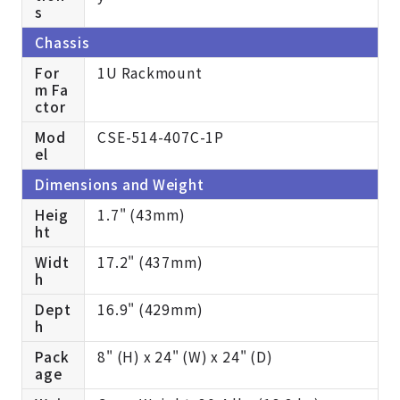
s
Chassis
For
1U Rackmount
m Fa
ctor
Mod
CSE-514-407C-1P
el
Dimensions and Weight
Heig
1.7" (43mm)
ht
Widt
17.2" (437mm)
h
Dept
16.9" (429mm)
h
Pack
8" (H) x 24" (W) x 24" (D)
age