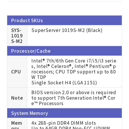
Product SKUs
SYS-
SuperServer 1019S-M2 (Black)
1019
S-M2
Processor/Cache
Intel® 7th/6th Gen Core i7/i5/i3 serie
s, Intel® Celeron®, Intel® Pentium® p
CPU
rocessors; CPU TDP support up to 80
W TDP
Single Socket H4 (LGA 1151)
BIOS version 2.0 or above is required
Note
to support 7th Generation Intel® Cor
e™ Processors
System Memory
Mem
4x 288-pin DDR4 DIMM slots
ory
Up to 64GB DDR4 Non-ECC UDIMM