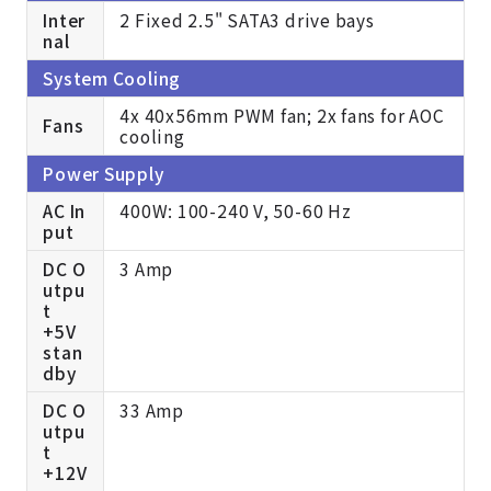
Inter
2 Fixed 2.5" SATA3 drive bays
nal
System Cooling
4x 40x56mm PWM fan; 2x fans for AOC
Fans
cooling
Power Supply
AC In
400W: 100-240 V, 50-60 Hz
put
DC O
3 Amp
utpu
t
+5V
stan
dby
DC O
33 Amp
utpu
t
+12V