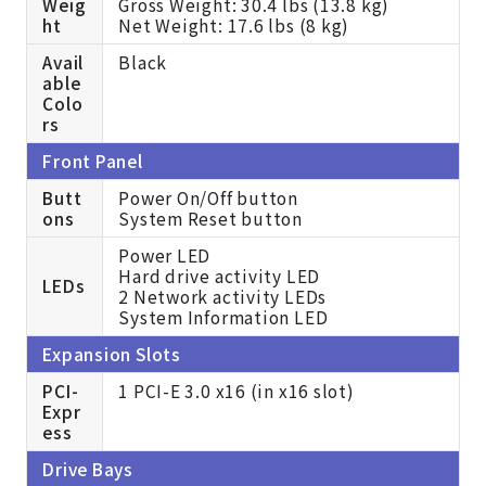
Weig
Gross Weight: 30.4 lbs (13.8 kg)
ht
Net Weight: 17.6 lbs (8 kg)
Avail
Black
able
Colo
rs
Front Panel
Butt
Power On/Off button
ons
System Reset button
Power LED
Hard drive activity LED
LEDs
2 Network activity LEDs
System Information LED
Expansion Slots
PCI-
1 PCI-E 3.0 x16 (in x16 slot)
Expr
ess
Drive Bays