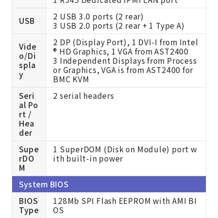
2 USB 3.0 ports (2 rear)
USB
3 USB 2.0 ports (2 rear + 1 Type A)
2 DP (Display Port), 1 DVI-I from Intel
Vide
® HD Graphics, 1 VGA from AST2400
o/Di
3 Independent Displays from Process
spla
or Graphics, VGA is from AST2400 for
y
BMC KVM
Seri
2 serial headers
al Po
rt /
Hea
der
Supe
1
SuperDOM (Disk on Module) port w
rDO
ith built-in power
M
System BIOS
BIOS
128Mb SPI Flash EEPROM with AMI BI
Type
OS