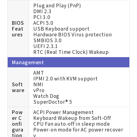
Plug and Play (PnP)
DMI 2.3
PCI 3.0
BIOS
ACPI 5.0
Feat
USB Keyboard support
ures
Hardware BIOS Virus protection
SMBIOS 3.0
UEFI 2.3.1
RTC (Real Time Clock) Wakeup
Management
AMT
IPMI 2.0 with KVM support
Soft
NMI
ware
vPro
Watch Dog
SuperDoctor® 5
Pow
ACPI Power Management
er C
Keyboard Wakeup from Soft-Off
onfi
CPU Fan auto-off in sleep mode
gura
Power-on mode for AC power recover
tion
y