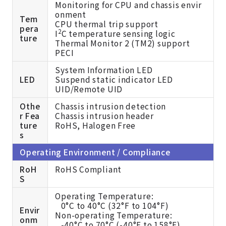
Monitoring for CPU and chassis envir
onment
Tem
CPU thermal trip support
pera
2
I
C temperature sensing logic
ture
Thermal Monitor 2 (TM2) support
PECI
System Information LED
LED
Suspend static indicator LED
UID/Remote UID
Othe
Chassis intrusion detection
r Fea
Chassis intrusion header
ture
RoHS, Halogen Free
s
Operating Environment / Compliance
RoH
RoHS Compliant
S
Operating Temperature:
0°C to 40°C (32°F to 104°F)
Envir
Non-operating Temperature:
onm
-40°C to 70°C (-40°F to 158°F)