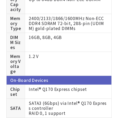
Cap
acity
Mem
2400/2133/1866/1600MHz Non-ECC
ory
DDR4 SDRAM 72-bit, 288-pin (UDIM
Type
M) gold-plated DIMMs
DIM
16GB, 8GB, 4GB
M Siz
es
Mem
1.2 V
ory V
olta
ge
On-Board Devices
Chip
Intel® Q170 Express chipset
set
SATA3 (6Gbps) via Intel® Q170 Expres
SATA
s controller
RAID 0, 1 support