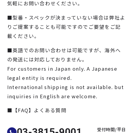
気軽にお問い合わせください。
製品検索
■型番・スペックが決まっていない場合は弊社よ
取扱メーカー
りご提案することも可能ですのでご要望をご記
載ください。
サービス
■英語でのお問い合わせは可能ですが、海外へ
の発送には対応しておりません。
事例
For customers in Japan only. A Japanese
legal entity is required.
サポート
International shipping is not available. but
inquiries in English are welcome.
会社案内
■【FAQ】よくある質問
ニュース
技術情報
受付時間/平日
03-3815-9001