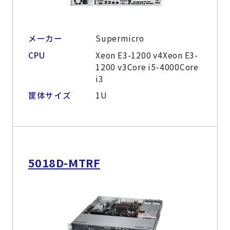
メーカー
Supermicro
CPU
Xeon E3-1200 v4Xeon E3-
1200 v3Core i5-4000Core
i3
筐体サイズ
1U
5018D-MTRF