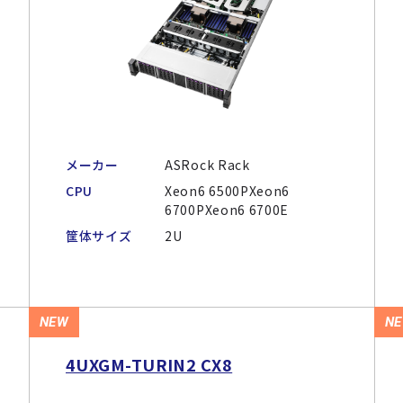
メーカー
ASRock Rack
CPU
Xeon6 6500PXeon6
6700PXeon6 6700E
筐体サイズ
2U
NEW
N
4UXGM-TURIN2 CX8