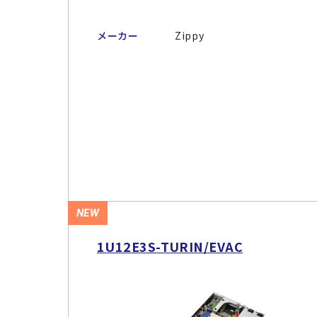
メーカー
Zippy
NEW
1U12E3S-TURIN/EVAC