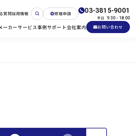
03-3815-9001
る質問
採用情報
修理申請
平日
9:30 - 18:00
メーカー
サービス
事例
サポート
会社案内
お問い合わせ
ート
テクニカルサポート
各種検証機貸出
産業用PC
よくある質問
電源 (Zippy)