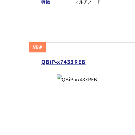
特徴
マルチノード
NEW
QBiP-x7433REB