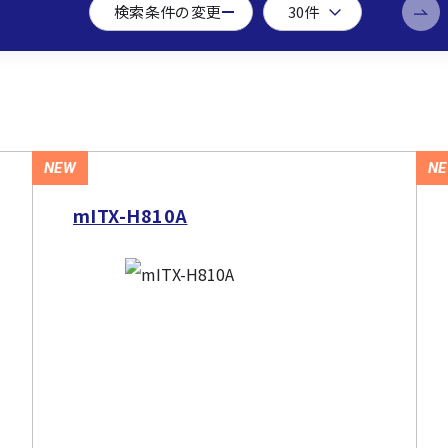
検索条件の変更
NEW
N
mITX-H810A