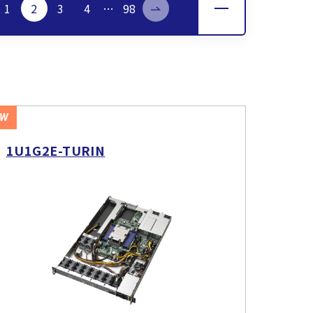
1
2
3
4
…
98
EW
1U1G2E-TURIN