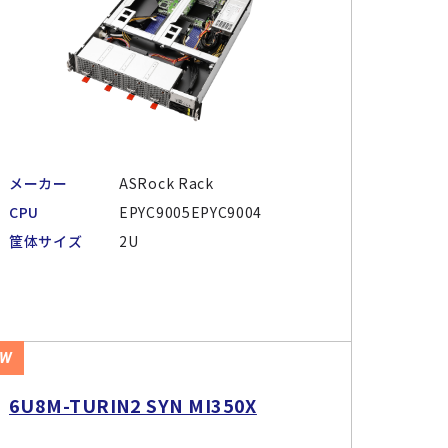
メーカー
ASRock Rack
CPU
EPYC9005EPYC9004
筐体サイズ
2U
EW
6U8M-TURIN2 SYN MI350X