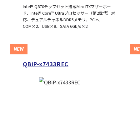
Intel® Q870チップセット搭載Mini-ITXマザーボー
ド、Intel® Core™ Ultraプロセッサー（第2世代）対
応、デュアルチャネルDDR5メモリ、PCIe、
COM×2、USB×8、SATA 6Gb/s×2
NEW
N
QBiP-x7433REC