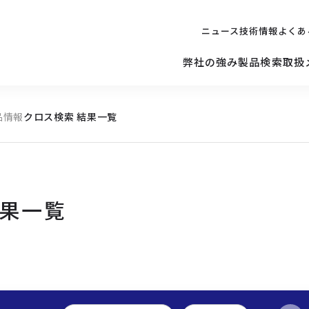
ニュース
技術情報
よくあ
弊社の強み
製品検索
取扱
品情報
クロス検索 結果一覧
キッティング
ご購入を
検討されている方へ
修理サポ
サーバー
修理・交換・
保守の依頼
結果一覧
サーバーマザーボード