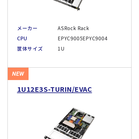
メーカー
ASRock Rack
CPU
EPYC9005EPYC9004
筐体サイズ
1U
NEW
1U12E3S-TURIN/EVAC