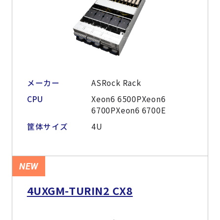
メーカー
ASRock Rack
CPU
Xeon6 6500PXeon6
6700PXeon6 6700E
筐体サイズ
4U
NEW
4UXGM-TURIN2 CX8