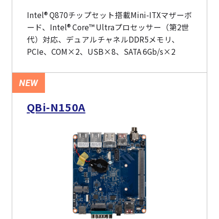
Intel® Q870チップセット搭載Mini-ITXマザーボ
ード、Intel® Core™ Ultraプロセッサー（第2世
代）対応、デュアルチャネルDDR5メモリ、
PCIe、COM×2、USB×8、SATA 6Gb/s×2
NEW
QBi-N150A