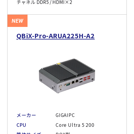
チャネル DDR5 / HDMI×2
NEW
QBiX-Pro-ARUA225H-A2
メーカー
GIGAIPC
CPU
Core Ultra 5 200