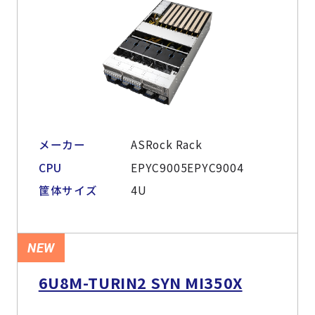
メーカー
ASRock Rack
CPU
EPYC9005EPYC9004
筐体サイズ
4U
NEW
6U8M-TURIN2 SYN MI350X