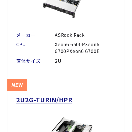
メーカー
ASRock Rack
CPU
Xeon6 6500PXeon6
6700PXeon6 6700E
筐体サイズ
2U
NEW
2U2G-TURIN/HPR