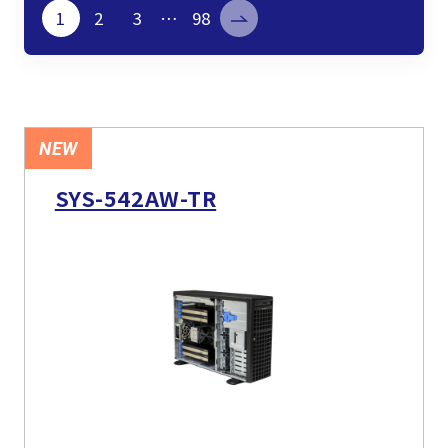
製品検索
1
2
3
…
98
取扱メーカー
サービス
NEW
SYS-542AW-TR
事例
サポート
会社案内
ニュース
技術情報