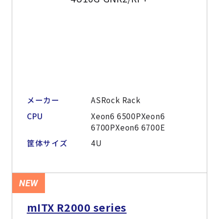
メーカー
ASRock Rack
CPU
Xeon6 6500PXeon6
6700PXeon6 6700E
筐体サイズ
4U
NEW
mITX R2000 series