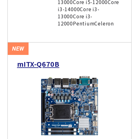
13000Core i5-12000Core
i3-14000Core i3-
13000Core i3-
12000PentiumCeleron
NEW
mITX-Q670B