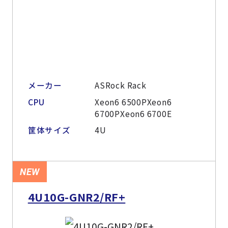
メーカー
ASRock Rack
CPU
Xeon6 6500PXeon6
6700PXeon6 6700E
筐体サイズ
4U
NEW
4U10G-GNR2/RF+