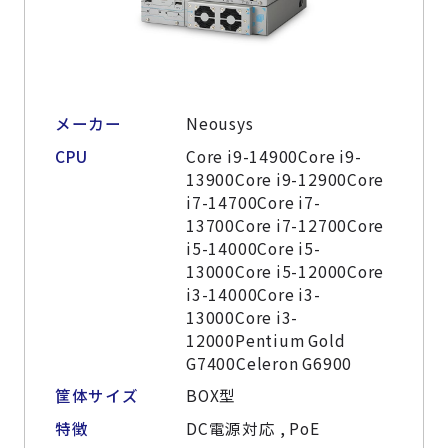
メーカー
Neousys
CPU
Core i9-14900Core i9-
13900Core i9-12900Core
i7-14700Core i7-
13700Core i7-12700Core
i5-14000Core i5-
13000Core i5-12000Core
i3-14000Core i3-
13000Core i3-
12000Pentium Gold
G7400Celeron G6900
筐体サイズ
BOX型
特徴
DC電源対応 , PoE