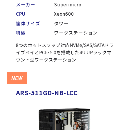
よくある質問
採用情報
メーカー
Supermicro
CPU
Xeon600
筐体サイズ
タワー
特徴
ワークステーション
8つのホットスワップ対応NVMe/SAS/SATAドラ
イブベイとPCIe 5.0を搭載した4U UPラックマ
ウント型ワークステーション
NEW
ARS-511GD-NB-LCC