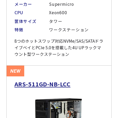
よくある質問
採用情報
メーカー
Supermicro
CPU
Xeon600
筐体サイズ
タワー
特徴
ワークステーション
8つのホットスワップ対応NVMe/SAS/SATAドラ
イブベイとPCIe 5.0を搭載した4U UPラックマ
ウント型ワークステーション
NEW
ARS-511GD-NB-LCC