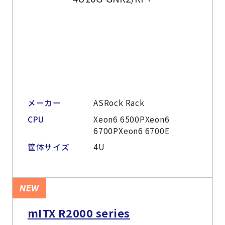
メーカー
ASRock Rack
CPU
Xeon6 6500PXeon6
6700PXeon6 6700E
筐体サイズ
4U
NEW
mITX R2000 series