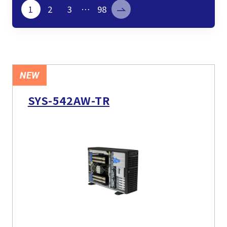
製品検索
1
2
3
…
98
取扱メーカー
サービス
NEW
SYS-542AW-TR
事例
サポート
会社案内
ニュース
技術情報