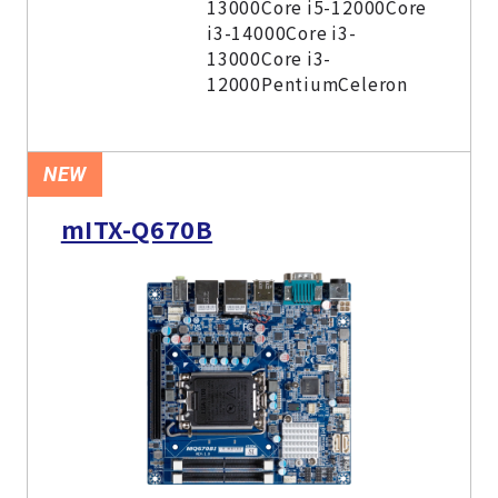
13000Core i5-12000Core
i3-14000Core i3-
13000Core i3-
12000PentiumCeleron
NEW
mITX-Q670B