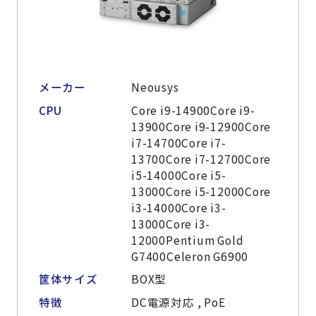
メーカー
Neousys
CPU
Core i9-14900Core i9-
13900Core i9-12900Core
i7-14700Core i7-
13700Core i7-12700Core
i5-14000Core i5-
13000Core i5-12000Core
i3-14000Core i3-
13000Core i3-
12000Pentium Gold
G7400Celeron G6900
筐体サイズ
BOX型
特徴
DC電源対応 , PoE