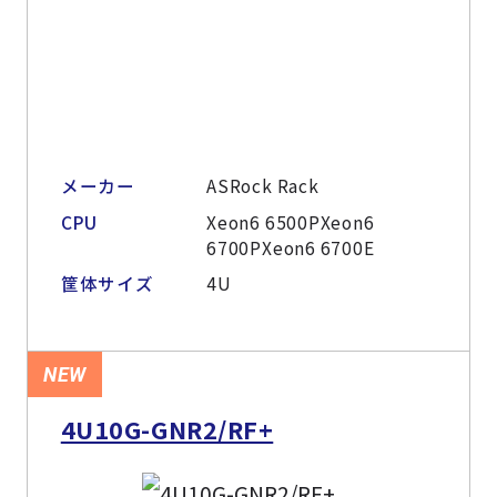
メーカー
ASRock Rack
CPU
Xeon6 6500PXeon6
6700PXeon6 6700E
筐体サイズ
4U
NEW
4U10G-GNR2/RF+