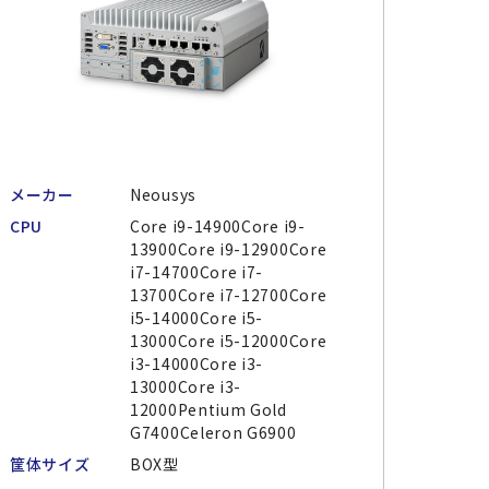
メーカー
Neousys
CPU
Core i9-14900Core i9-
13900Core i9-12900Core
i7-14700Core i7-
13700Core i7-12700Core
i5-14000Core i5-
13000Core i5-12000Core
i3-14000Core i3-
13000Core i3-
12000Pentium Gold
G7400Celeron G6900
筐体サイズ
BOX型