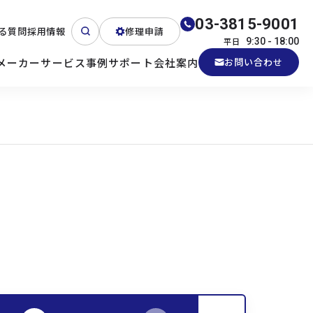
03-3815-9001
る質問
採用情報
修理申請
平日
9:30 - 18:00
メーカー
サービス
事例
サポート
会社案内
お問い合わせ
ート
テクニカルサポート
各種検証機貸出
産業用PC
よくある質問
電源 (Zippy)