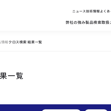
ニュース
技術情報
よくあ
弊社の強み
製品検索
取扱
品情報
クロス検索 結果一覧
キッティング
ご購入を
検討されている方へ
修理サポ
サーバー
修理・交換・
保守の依頼
結果一覧
サーバーマザーボード