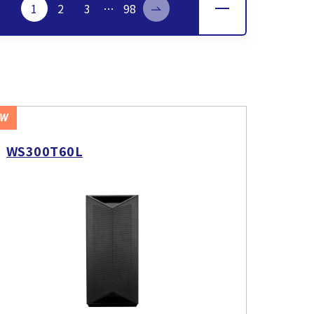
1
2
3
…
98
EW
WS300T60L