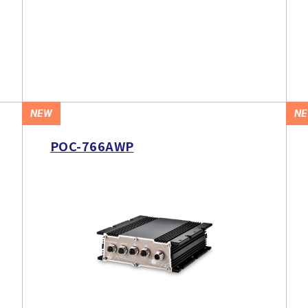
NEW
N
POC-766AWP