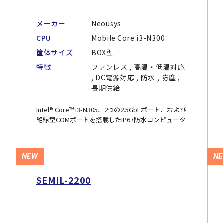
メーカー
Neousys
CPU
Mobile Core i3-N300
筐体サイズ
BOX型
特徴
ファンレス , 高温・低温対応
, DC電源対応 , 防水 , 防塵 ,
長期供給
Intel® Core™ i3-N305、2つの2.5GbEポート、および
絶縁型COMポートを搭載したIP67防水コンピュータ
NEW
N
SEMIL-2200