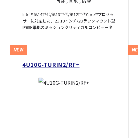
可能 , 防水 , 防塵
Intel® 第14世代/第13世代/第12世代Core™プロセッ
サーに対応した、2U 19インチ/2Uラックマウント型
IP69K準拠のミッションクリティカルコンピュータ
NEW
N
4U10G-TURIN2/RF+