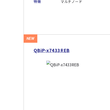
特徴
マルチノード
NEW
QBiP-x7433REB