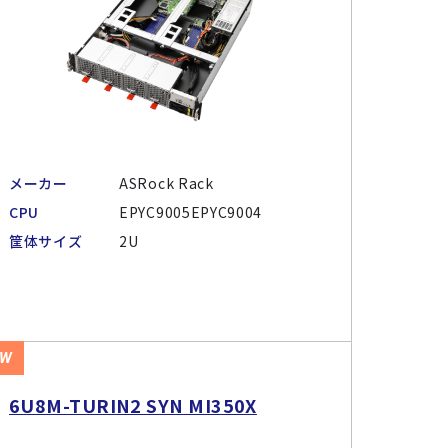
メーカー
ASRock Rack
CPU
EPYC9005EPYC9004
筐体サイズ
2U
EW
6U8M-TURIN2 SYN MI350X