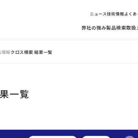
ニュース
技術情報
よくあ
弊社の強み
製品検索
取扱
品情報
クロス検索 結果一覧
キッティング
ご購入を
検討されている方へ
修理サポ
サーバー
修理・交換・
保守の依頼
結果一覧
サーバーマザーボード