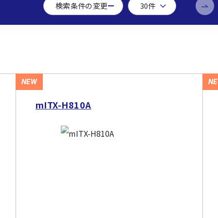
検索条件の変更
NEW
N
mITX-H810A