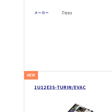
メーカー
Zippy
NEW
1U12E3S-TURIN/EVAC