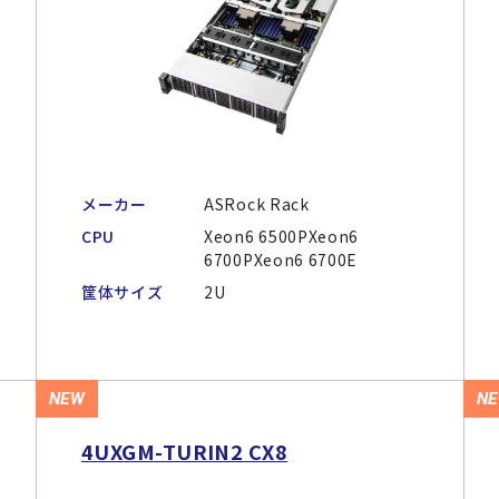
メーカー
ASRock Rack
CPU
Xeon6 6500PXeon6
6700PXeon6 6700E
筐体サイズ
2U
NEW
N
4UXGM-TURIN2 CX8