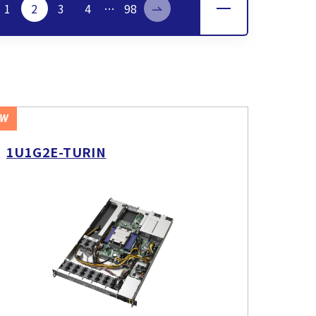
1
2
3
4
…
98
EW
1U1G2E-TURIN