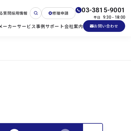
03-3815-9001
る質問
採用情報
修理申請
平日
9:30 - 18:00
メーカー
サービス
事例
サポート
会社案内
お問い合わせ
ート
テクニカルサポート
各種検証機貸出
産業用PC
よくある質問
電源 (Zippy)