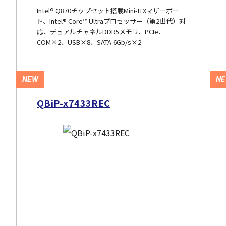
Intel® Q870チップセット搭載Mini-ITXマザーボー
ド、Intel® Core™ Ultraプロセッサー（第2世代）対
応、デュアルチャネルDDR5メモリ、PCIe、
COM×2、USB×8、SATA 6Gb/s×2
NEW
N
QBiP-x7433REC