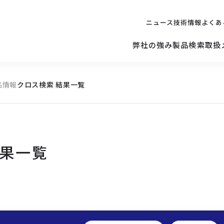
ニュース
技術情報
よくあ
弊社の強み
製品検索
取扱
品情報
クロス検索 結果一覧
キッティング
ご購入を
検討されている方へ
修理サポ
サーバー
修理・交換・
保守の依頼
結果一覧
サーバーマザーボード