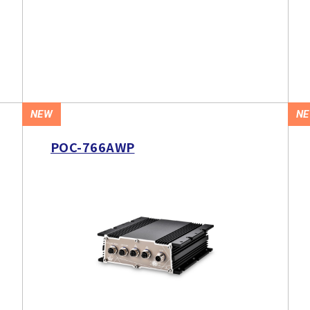
NEW
N
POC-766AWP