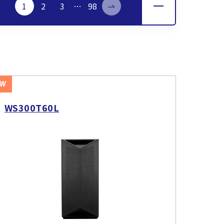
1
2
3
…
98
EW
WS300T60L