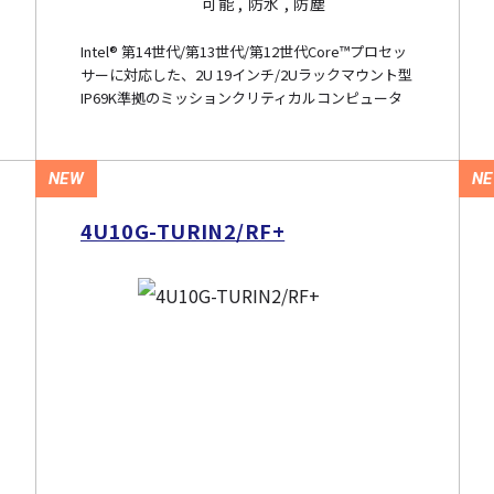
可能 , 防水 , 防塵
Intel® 第14世代/第13世代/第12世代Core™プロセッ
サーに対応した、2U 19インチ/2Uラックマウント型
IP69K準拠のミッションクリティカルコンピュータ
NEW
N
4U10G-TURIN2/RF+