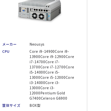
メーカー
Neousys
CPU
Core i9-14900Core i9-
13900Core i9-12900Core
i7-14700Core i7-
13700Core i7-12700Core
i5-14000Core i5-
13000Core i5-12000Core
i3-14000Core i3-
13000Core i3-
12000Pentium Gold
G7400Celeron G6900
筐体サイズ
BOX型