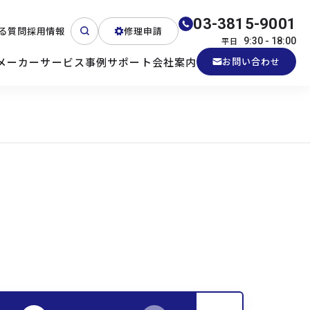
03-3815-9001
る質問
採用情報
修理申請
平日
9:30 - 18:00
メーカー
サービス
事例
サポート
会社案内
お問い合わせ
ート
テクニカルサポート
各種検証機貸出
産業用PC
よくある質問
電源 (Zippy)