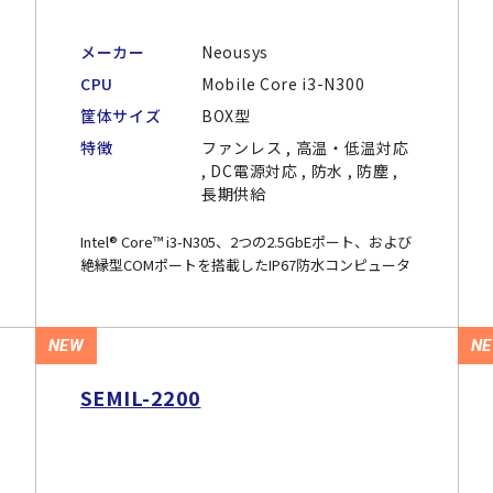
メーカー
Neousys
CPU
Mobile Core i3-N300
筐体サイズ
BOX型
特徴
ファンレス , 高温・低温対応
, DC電源対応 , 防水 , 防塵 ,
長期供給
Intel® Core™ i3-N305、2つの2.5GbEポート、および
絶縁型COMポートを搭載したIP67防水コンピュータ
NEW
N
SEMIL-2200