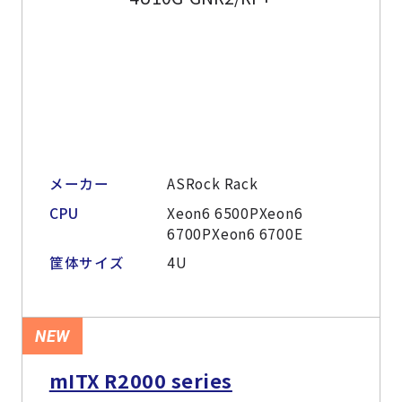
メーカー
ASRock Rack
CPU
Xeon6 6500PXeon6
6700PXeon6 6700E
筐体サイズ
4U
NEW
mITX R2000 series