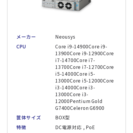
メーカー
Neousys
CPU
Core i9-14900Core i9-
13900Core i9-12900Core
i7-14700Core i7-
13700Core i7-12700Core
i5-14000Core i5-
13000Core i5-12000Core
i3-14000Core i3-
13000Core i3-
12000Pentium Gold
G7400Celeron G6900
筐体サイズ
BOX型
特徴
DC電源対応 , PoE