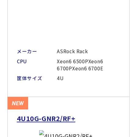
メーカー
ASRock Rack
CPU
Xeon6 6500PXeon6
6700PXeon6 6700E
筐体サイズ
4U
NEW
4U10G-GNR2/RF+