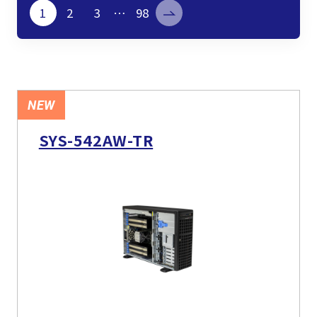
製品検索
1
2
3
…
98
取扱メーカー
サービス
NEW
SYS-542AW-TR
事例
サポート
会社案内
ニュース
技術情報