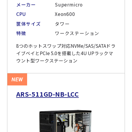
よくある質問
採用情報
メーカー
Supermicro
CPU
Xeon600
筐体サイズ
タワー
特徴
ワークステーション
8つのホットスワップ対応NVMe/SAS/SATAドラ
イブベイとPCIe 5.0を搭載した4U UPラックマ
ウント型ワークステーション
NEW
ARS-511GD-NB-LCC