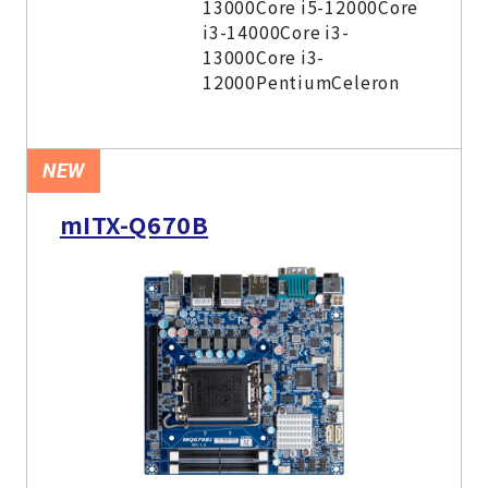
13000Core i5-12000Core
i3-14000Core i3-
13000Core i3-
12000PentiumCeleron
NEW
mITX-Q670B