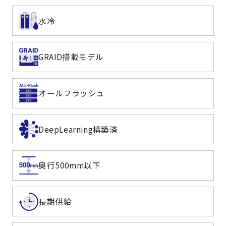
水冷
GRAID搭載モデル
オールフラッシュ
DeepLearning構築済
奥行500mm以下
長期供給