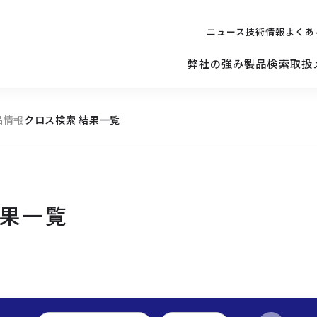
ニュース
技術情報
よくあ
弊社の強み
製品検索
取扱
品情報
クロス検索 結果一覧
キッティング
ご購入を
検討されている方へ
修理サポ
サーバー
修理・交換・
保守の依頼
結果一覧
サーバーマザーボード