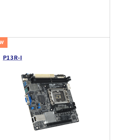
EW
P13R-I