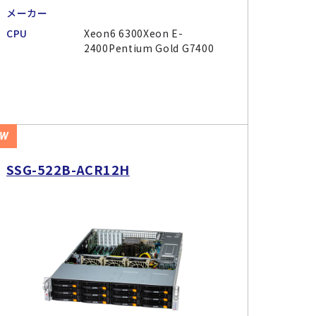
メーカー
CPU
Xeon6 6300Xeon E-
2400Pentium Gold G7400
EW
SSG-522B-ACR12H