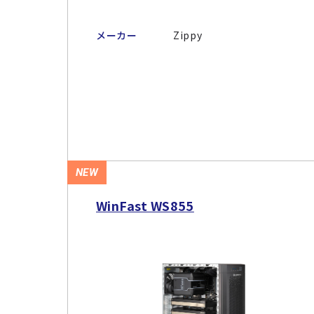
メーカー
Zippy
NEW
WinFast WS855