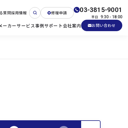
03-3815-9001
る質問
採用情報
修理申請
平日
9:30 - 18:00
メーカー
サービス
事例
サポート
会社案内
お問い合わせ
ート
テクニカルサポート
各種検証機貸出
産業用PC
よくある質問
電源 (Zippy)