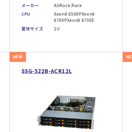
メーカー
ASRock Rack
CPU
Xeon6 6500PXeon6
6700PXeon6 6700E
筐体サイズ
1U
NEW
N
SSG-522B-ACR12L