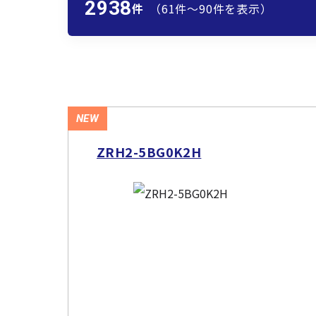
2938
件
（61件〜90件を表示）
NEW
ZRH2-5BG0K2H