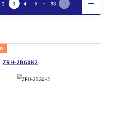
2
3
4
5
…
98
EW
ZRH-2BG0K2