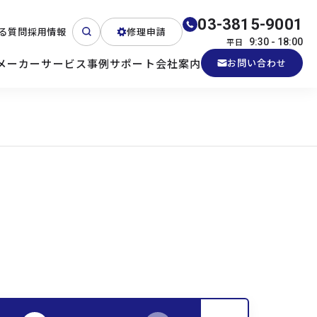
03-3815-9001
る質問
採用情報
修理申請
平日
9:30 - 18:00
メーカー
サービス
事例
サポート
会社案内
お問い合わせ
ート
テクニカルサポート
各種検証機貸出
産業用PC
よくある質問
電源 (Zippy)