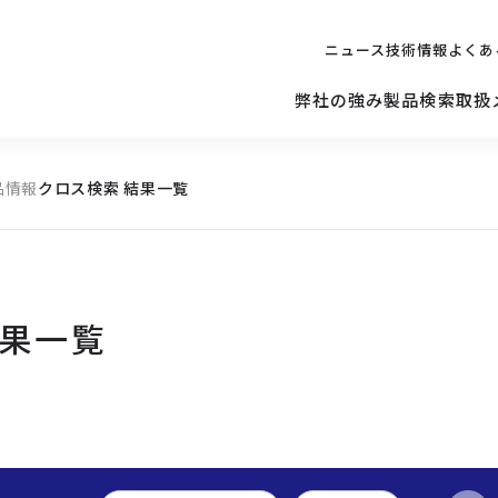
ニュース
技術情報
よくあ
弊社の強み
製品検索
取扱
品情報
クロス検索 結果一覧
キッティング
ご購入を
検討されている方へ
修理サポ
サーバー
修理・交換・
保守の依頼
結果一覧
サーバーマザーボード