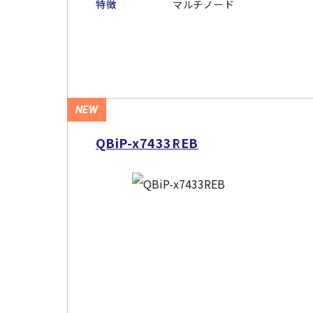
特徴
マルチノード
NEW
QBiP-x7433REB