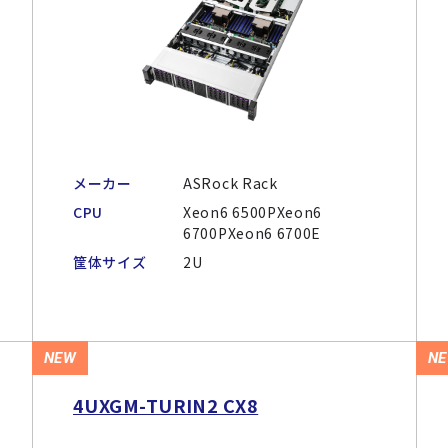
メーカー
ASRock Rack
CPU
Xeon6 6500PXeon6
6700PXeon6 6700E
筐体サイズ
2U
NEW
N
4UXGM-TURIN2 CX8