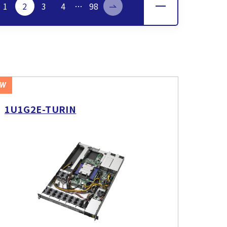
1
2
3
4
…
98
EW
1U1G2E-TURIN