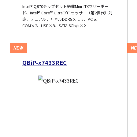
Intel® Q870チップセット搭載Mini-ITXマザーボー
ド、Intel® Core™ Ultraプロセッサー（第2世代）対
応、デュアルチャネルDDR5メモリ、PCIe、
COM×2、USB×8、SATA 6Gb/s×2
NEW
N
QBiP-x7433REC