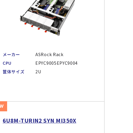
メーカー
ASRock Rack
CPU
EPYC9005EPYC9004
筐体サイズ
2U
EW
6U8M-TURIN2 SYN MI350X