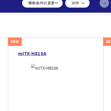
検索条件の変更
NEW
N
mITX-H810A