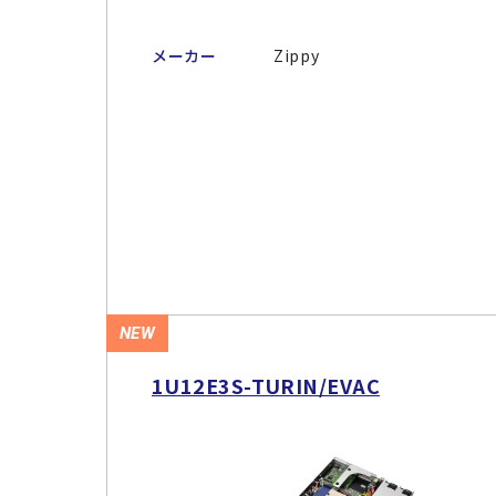
メーカー
Zippy
NEW
1U12E3S-TURIN/EVAC