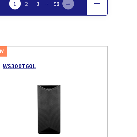
1
2
3
…
98
EW
WS300T60L