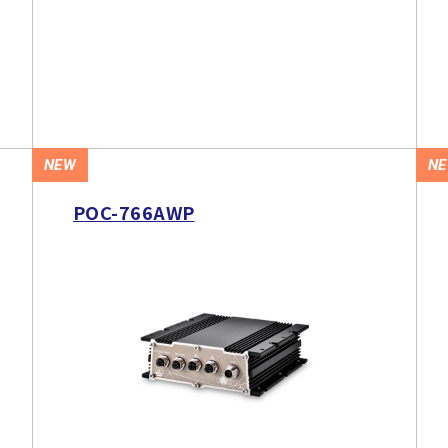
NEW
N
POC-766AWP