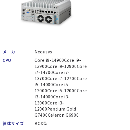
メーカー
Neousys
CPU
Core i9-14900Core i9-
13900Core i9-12900Core
i7-14700Core i7-
13700Core i7-12700Core
i5-14000Core i5-
13000Core i5-12000Core
i3-14000Core i3-
13000Core i3-
12000Pentium Gold
G7400Celeron G6900
筐体サイズ
BOX型