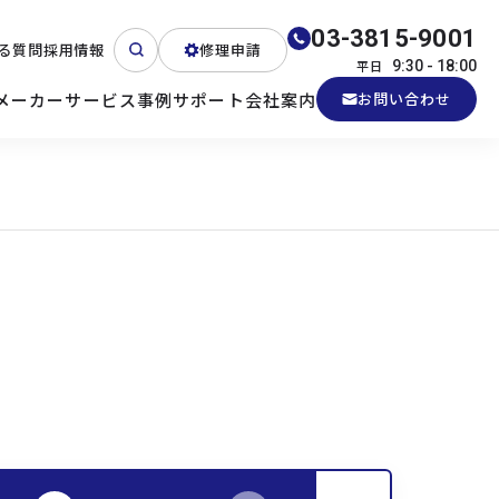
03-3815-9001
る質問
採用情報
修理申請
平日
9:30 - 18:00
メーカー
サービス
事例
サポート
会社案内
お問い合わせ
ート
テクニカルサポート
各種検証機貸出
産業用PC
よくある質問
電源 (Zippy)