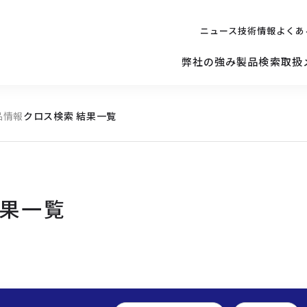
ニュース
技術情報
よくあ
弊社の強み
製品検索
取扱
品情報
クロス検索 結果一覧
キッティング
ご購入を
検討されている方へ
修理サポ
サーバー
修理・交換・
保守の依頼
結果一覧
サーバーマザーボード