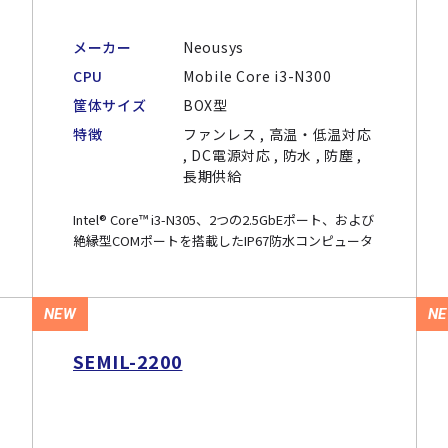
メーカー
Neousys
CPU
Mobile Core i3-N300
筐体サイズ
BOX型
特徴
ファンレス , 高温・低温対応
, DC電源対応 , 防水 , 防塵 ,
長期供給
Intel® Core™ i3-N305、2つの2.5GbEポート、および
絶縁型COMポートを搭載したIP67防水コンピュータ
NEW
N
SEMIL-2200