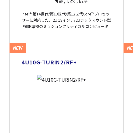
可能 , 防水 , 防塵
Intel® 第14世代/第13世代/第12世代Core™プロセッ
サーに対応した、2U 19インチ/2Uラックマウント型
IP69K準拠のミッションクリティカルコンピュータ
NEW
N
4U10G-TURIN2/RF+