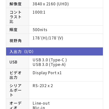
解像度
3840 x 2160 (UHD)
コント
1000:1
ラスト
比
輝度
500nits
178˚(H)/178˚(V)
視野角
入出力（I/O）
USB 3.0 (Type-C )
USB
USB 3.0 (Type-A)
ビデオ
Display Port x1
出力
シリア
RS-232 x 2
ルポー
ト
オーデ
Line-out
ィオ
Mic-in