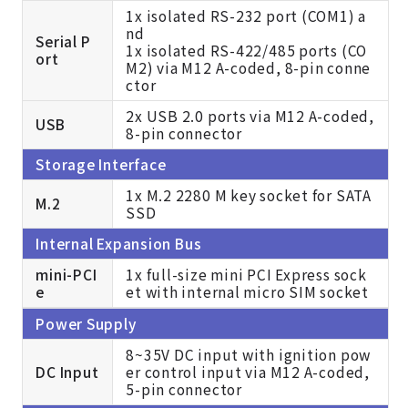
1x isolated RS-232 port (COM1) a
nd
Serial P
1x isolated RS-422/485 ports (CO
ort
M2) via M12 A-coded, 8-pin conne
ctor
2x USB 2.0 ports via M12 A-coded,
USB
8-pin connector
Storage Interface
1x M.2 2280 M key socket for SATA
M.2
SSD
Internal Expansion Bus
mini-PCI
1x full-size mini PCI Express sock
e
et with internal micro SIM socket
Power Supply
8~35V DC input with ignition pow
DC Input
er control input via M12 A-coded,
5-pin connector