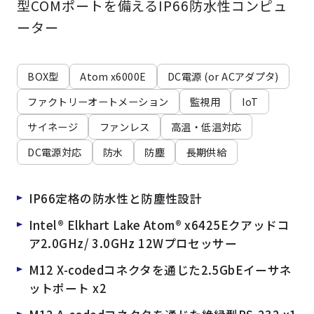
型COMポートを備えるIP66防水性コンピュ
よくある質問
採用情報
ーター
BOX型
Atom x6000E
DC電源 (or ACアダプタ)
ファクトリーオートメーション
監視用
IoT
サイネージ
ファンレス
高温・低温対応
DC電源対応
防水
防塵
長期供給
IP66定格の防水性と防塵性設計
Intel® Elkhart Lake Atom® x6425Eクアッドコ
ア2.0GHz/ 3.0GHz 12Wプロセッサー
M12 X-codedコネクタを通じた2.5GbEイーサネ
ットポート x2