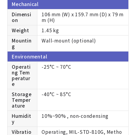
Mechanical
Dimensi
106 mm (W) x 159.7 mm (D) x 79 m
on
m (H)
Weight
1.45 kg
Mountin
Wall-mount (optional)
g
Environmental
Operati
-25°C ~ 70°C
ng Tem
peratur
e
Storage
-40°C ~ 85°C
Temper
ature
Humidit
10%~90% , non-condensing
y
Vibratio
Operating, MIL-STD-810G, Metho