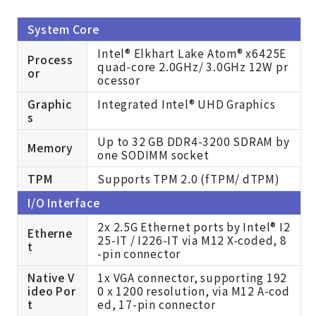
System Core
Intel® Elkhart Lake Atom® x6425E
Process
quad-core 2.0GHz/ 3.0GHz 12W pr
or
ocessor
Graphic
Integrated Intel® UHD Graphics
s
Up to 32 GB DDR4-3200 SDRAM by
Memory
one SODIMM socket
TPM
Supports TPM 2.0 (fTPM/ dTPM)
I/O Interface
2x 2.5G Ethernet ports by Intel® I2
Etherne
25-IT / I226-IT via M12 X-coded, 8
t
-pin connector
Native V
1x VGA connector, supporting 192
ideo Por
0 x 1200 resolution, via M12 A-cod
t
ed, 17-pin connector