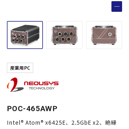
製品検索
取扱メーカー
サービス
事例
産業用PC
サポート
会社案内
POC-465AWP
ニュース
技術情報
Intel® Atom® x6425E、2.5GbE x2、絶縁