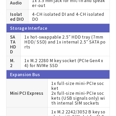
1x 3.5 mm jack for mic-in and speak
Audio
er-out
Isolat
4-CH isolated DI and 4-CH isolated
ed DIO
DO
Storage Interface
SA
1x hot-swappable 2.5″ HDD tray (7mm
TA
HDD/ SSD) and 1x internal 2.5″ SATA po
HD
rts
D
M.
1x M.2 2280 M key socket (PCIe Gen4 x
2
4) for NVMe SSD
Expansion Bus
1x full-size mini-PCIe soc
ket
Mini PCI Express
2x full-size mini-PCIe soc
kets (USB signals only) wi
th internal SIM sockets
1x M.2 2242/3052 B key so