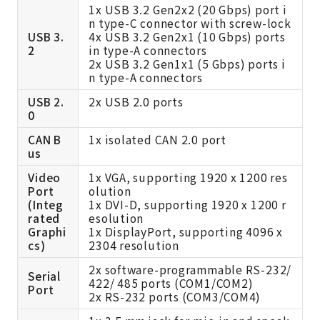
1x USB 3.2 Gen2x2 (20 Gbps) port i
n type-C connector with screw-lock
USB 3.
4x USB 3.2 Gen2x1 (10 Gbps) ports
2
in type-A connectors
2x USB 3.2 Gen1x1 (5 Gbps) ports i
n type-A connectors
USB 2.
2x USB 2.0 ports
0
CAN B
1x isolated CAN 2.0 port
us
Video
1x VGA, supporting 1920 x 1200 res
Port
olution
(Integ
1x DVI-D, supporting 1920 x 1200 r
rated
esolution
Graphi
1x DisplayPort, supporting 4096 x
cs)
2304 resolution
2x software-programmable RS-232/
Serial
422/ 485 ports (COM1/COM2)
Port
2x RS-232 ports (COM3/COM4)