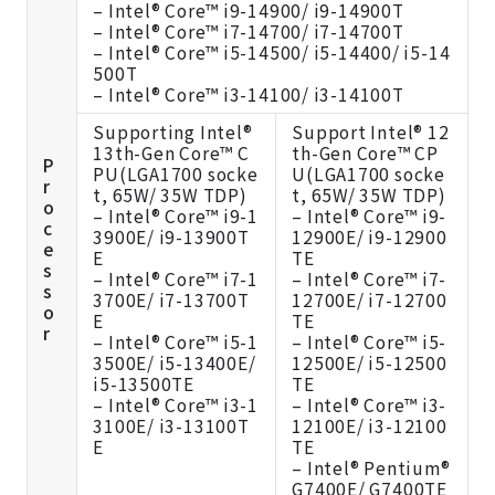
– Intel® Core™ i9-14900/ i9-14900T
– Intel® Core™ i7-14700/ i7-14700T
– Intel® Core™ i5-14500/ i5-14400/ i5-14
500T
– Intel® Core™ i3-14100/ i3-14100T
Supporting Intel®
Support Intel® 12
13th-Gen Core™ C
th-Gen Core™ CP
P
PU(LGA1700 socke
U(LGA1700 socke
r
t, 65W/ 35W TDP)
t, 65W/ 35W TDP)
o
– Intel® Core™ i9-1
– Intel® Core™ i9-
c
3900E/ i9-13900T
12900E/ i9-12900
e
E
TE
s
– Intel® Core™ i7-1
– Intel® Core™ i7-
s
3700E/ i7-13700T
12700E/ i7-12700
o
E
TE
r
– Intel® Core™ i5-1
– Intel® Core™ i5-
3500E/ i5-13400E/
12500E/ i5-12500
i5-13500TE
TE
– Intel® Core™ i3-1
– Intel® Core™ i3-
3100E/ i3-13100T
12100E/ i3-12100
E
TE
– Intel® Pentium®
G7400E/ G7400TE