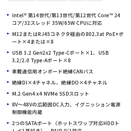
Intel® 第14世代/第13世代/第12世代 Core™ 24
コア/32スレッド 35W/65W CPUに対応
M12またはRJ45コネクタ経由の802.3at PoE+ポ
ート×4または×8
USB 3.2 Gen2x2 Type-Cポート×1、USB
3.2/2.0 Type-Aポート×8
車載通信用オンボード絶縁CANバス
絶縁DI×4チャネル、絶縁DO×4チャネル
M.2 Gen4 x4 NVMe SSDスロット
8V～48Vの広範囲DC入力、イグニッション電源
制御機能内蔵
2つのSATAポート（ホットスワップ対応HDDト
レイ1基付き）、RAID 0/1対応