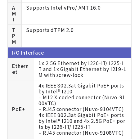
A
Supports Intel vPro/ AMT 16.0
M
T
T
Supports dTPM 2.0
P
M
I/O Interface
1x 2.5G Ethernet by I226-IT/ I225-I
Ethern
T and 1x Gigabit Ethernet by I219-L
et
M with screw-lock
4x IEEE 802.3at Gigabit PoE+ ports
by Intel® I210
– M12 X-coded connector (Nuvo-91
00VTC)
PoE+
– RJ45 connector (Nuvo-9104VTC)
4x IEEE 802.3at Gigabit PoE+ ports
by Intel® I210 and 4x 2.5G PoE+ por
ts by I226-IT/ I225-IT
– RJ45 connector (Nuvo-9108VTC)