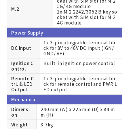
cket with SIM slot for M.2
5G/ 4G module
M.2
1x M.2 2242/3052 B key so
cket with SIM slot for M.2
4G module
Power Supply
1x 3-pin pluggable terminal blo
DC Input
ck for 8V to 48V DC input (IGN/
GND/ V+)
Ignition C
Built-in ignition power control
ontrol
Remote C
1x 3-pin pluggable terminal blo
trl. & LED
ck for remote control and PWR L
Output
ED output
Mechanical
Dimensi
240 mm (W) x 225 mm (D) x 84 m
on
m (H)
Weight
3.7kg