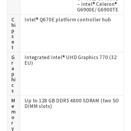
– Intel® Celeron®
G6900E/ G6900TE
C
Intel® Q670E platform controller hub
hi
p
s
e
t
G
Integrated Intel® UHD Graphics 770 (32
r
EU)
a
p
hi
c
s
M
Up to 128 GB DDR5 4800 SDRAM (two SO
e
DIMM slots)
m
o
r
y