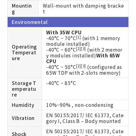
Mountin
Wall-mount with damping bracke
g
t
Environmental
With 35W CPU
[1]
-40°C ~ 70°C
(with 1 memory
module installed)
Operating
[2][3]
-40°C ~ 60°C
(with 2 memor
Temperat
y modules installed)
With 65W
ure
CPU
[2][3]
-40°C ~ 50°C
(configured as
65W TDP with 2-slots memory)
Storage T
-40°C ~ 85°C
emperatu
re
Humidity
10%~90% , non-condensing
EN 50155:2017/ IEC 61373, Cate
Vibration
gory I, Class B – Body mounted
EN 50155:2017/ IEC 61373, Cate
Shock