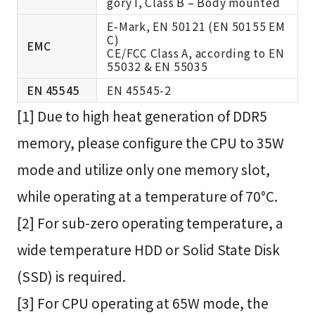
gory I, Class B – Body mounted
E-Mark, EN 50121 (EN 50155 EM
C)
EMC
CE/FCC Class A, according to EN
55032 & EN 55035
EN 45545
EN 45545-2
[1] Due to high heat generation of DDR5
memory, please configure the CPU to 35W
mode and utilize only one memory slot,
while operating at a temperature of 70°C.
[2] For sub-zero operating temperature, a
wide temperature HDD or Solid State Disk
(SSD) is required.
[3] For CPU operating at 65W mode, the