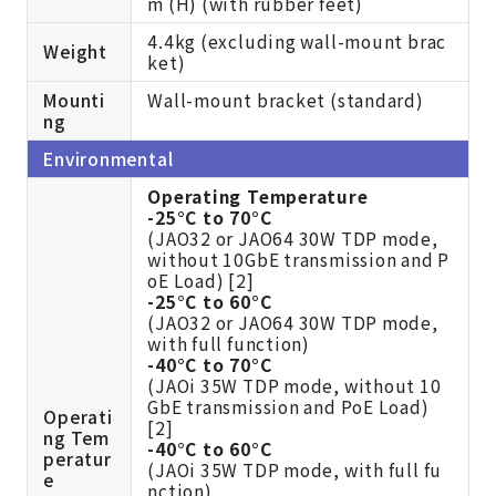
m (H) (with rubber feet)
4.4kg (excluding wall-mount brac
Weight
ket)
Mounti
Wall-mount bracket (standard)
ng
Environmental
Operating Temperature
-25°C to 70°C
(JAO32 or JAO64 30W TDP mode,
without 10GbE transmission and P
oE Load) [2]
-25°C to 60°C
(JAO32 or JAO64 30W TDP mode,
with full function)
-40°C to 70°C
(JAOi 35W TDP mode, without 10
GbE transmission and PoE Load)
Operati
[2]
ng Tem
-40°C to 60°C
peratur
(JAOi 35W TDP mode, with full fu
e
nction)