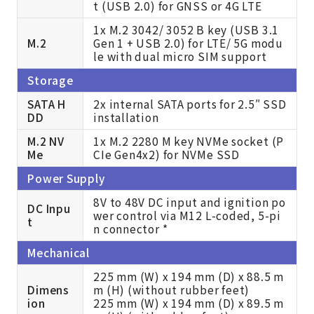
t (USB 2.0) for GNSS or 4G LTE
1x M.2 3042/ 3052 B key (USB 3.1
M.2
Gen 1 + USB 2.0) for LTE/ 5G modu
le with dual micro SIM support
Storage
SATA H
2x internal SATA ports for 2.5″ SSD
DD
installation
M.2 NV
1x M.2 2280 M key NVMe socket (P
Me
CIe Gen4x2) for NVMe SSD
Power Supply
8V to 48V DC input and ignition po
DC Inpu
wer control via M12 L-coded, 5-pi
t
n connector *
Mechanical
225 mm (W) x 194 mm (D) x 88.5 m
Dimens
m (H) (without rubber feet)
ion
225 mm (W) x 194 mm (D) x 89.5 m