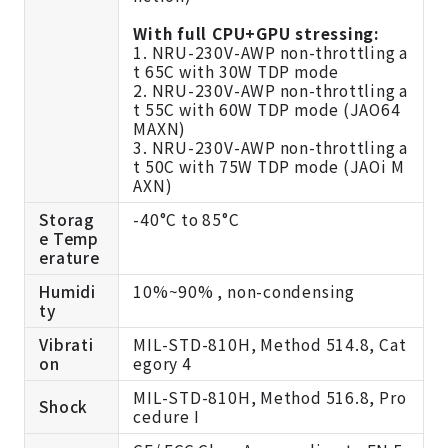
With full CPU+GPU stressing:
1. NRU-230V-AWP non-throttling a
t 65C with 30W TDP mode
2. NRU-230V-AWP non-throttling a
t 55C with 60W TDP mode (JAO64
MAXN)
3. NRU-230V-AWP non-throttling a
t 50C with 75W TDP mode (JAOi M
AXN)
Storag
-40°C to 85°C
e Temp
erature
Humidi
10%~90% , non-condensing
ty
Vibrati
MIL-STD-810H, Method 514.8, Cat
on
egory 4
MIL-STD-810H, Method 516.8, Pro
Shock
cedure I