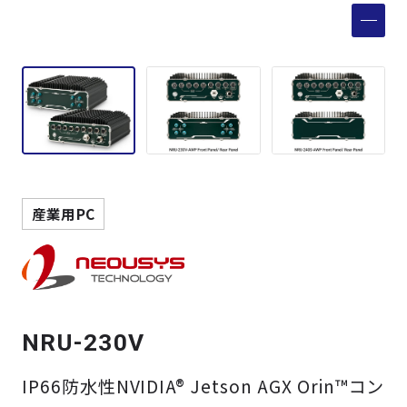
製品検索
取扱メーカー
サービス
事例
産業用PC
サポート
会社案内
NRU-230V
ニュース
技術情報
IP66防水性NVIDIA® Jetson AGX Orin™コン