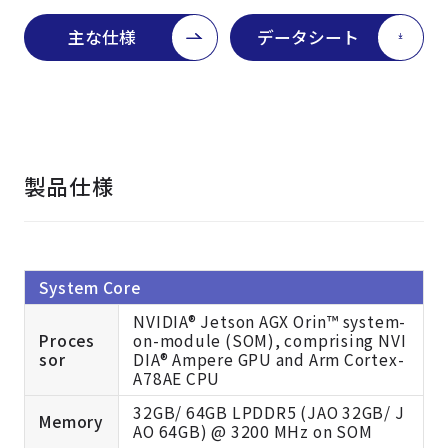
主な仕様
データシート
製品仕様
System Core
NVIDIA® Jetson AGX Orin™ system-
Proces
on-module (SOM), comprising NVI
sor
DIA® Ampere GPU and Arm Cortex-
A78AE CPU
32GB/ 64GB LPDDR5 (JAO 32GB/ J
Memory
AO 64GB) @ 3200 MHz on SOM