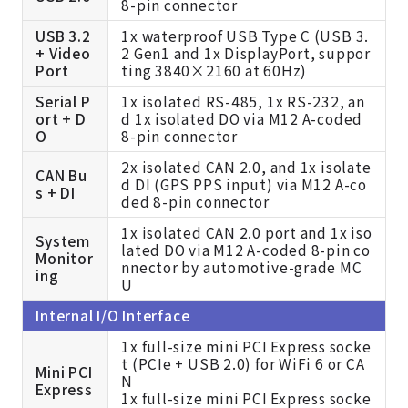
8-pin connector
USB 3.2
1x waterproof USB Type C (USB 3.
+ Video
2 Gen1 and 1x DisplayPort, suppor
Port
ting 3840×2160 at 60Hz)
Serial P
1x isolated RS-485, 1x RS-232, an
ort + D
d 1x isolated DO via M12 A-coded
O
8-pin connector
2x isolated CAN 2.0, and 1x isolate
CAN Bu
d DI (GPS PPS input) via M12 A-co
s + DI
ded 8-pin connector
1x isolated CAN 2.0 port and 1x iso
System
lated DO via M12 A-coded 8-pin co
Monitor
nnector by automotive-grade MC
ing
U
Internal I/O Interface
1x full-size mini PCI Express socke
t (PCIe + USB 2.0) for WiFi 6 or CA
Mini PCI
N
Express
1x full-size mini PCI Express socke