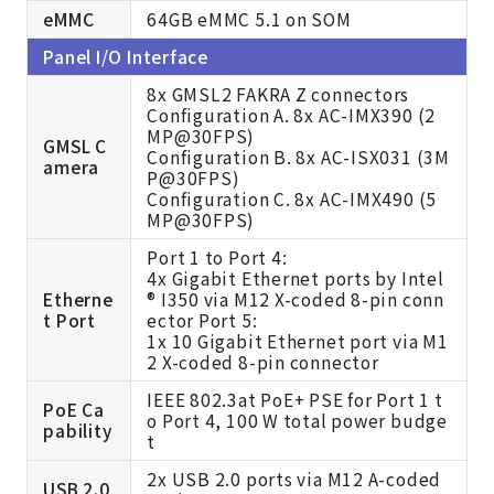
eMMC
64GB eMMC 5.1 on SOM
Panel I/O Interface
8x GMSL2 FAKRA Z connectors
Configuration A. 8x AC-IMX390 (2
MP@30FPS)
GMSL C
Configuration B. 8x AC-ISX031 (3M
amera
P@30FPS)
Configuration C. 8x AC-IMX490 (5
MP@30FPS)
Port 1 to Port 4:
4x Gigabit Ethernet ports by Intel
Etherne
® I350 via M12 X-coded 8-pin conn
t Port
ector Port 5:
1x 10 Gigabit Ethernet port via M1
2 X-coded 8-pin connector
IEEE 802.3at PoE+ PSE for Port 1 t
PoE Ca
o Port 4, 100 W total power budge
pability
t
2x USB 2.0 ports via M12 A-coded
USB 2.0