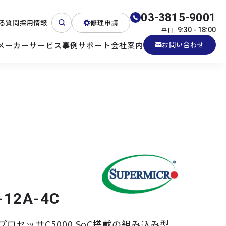
03-3815-9001
る質問
採用情報
修理申請
平日
9:30 - 18:00
メーカー
サービス
事例
サポート
会社案内
お問い合わせ
ート
テクニカルサポート
各種検証機貸出
産業用PC
よくある質問
電源 (Zippy)
-12A-4C
tomプロセッサC5000 SoC搭載の組み込み型