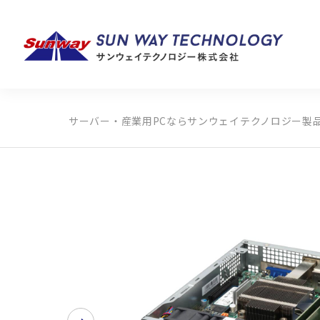
サーバー・産業用PCならサンウェイテクノロジー
製
製品カテゴリから探す
メーカーから探す
全ての製品から探す