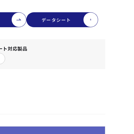
データシート
ート
対応製品