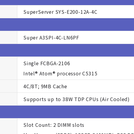
SuperServer SYS-E200-12A-4C
Super A3SPI-4C-LN6PF
Single FCBGA-2106
Intel® Atom® processor C5315
4C/8T; 9MB Cache
Supports up to 38W TDP CPUs (Air Cooled)
Slot Count: 2 DIMM slots