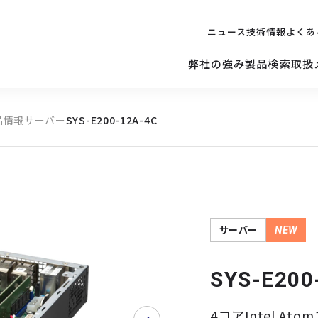
ニュース
技術情報
よくあ
弊社の強み
製品検索
取扱
品情報
サーバー
SYS-E200-12A-4C
キッティング
ご購入を
検討されている方へ
修理サポ
サーバー
修理・交換・
保守の依頼
サーバーマザーボード
サーバー
NEW
SYS-E200
4コアIntel A