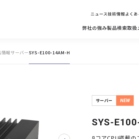
ニュース
技術情報
よくあ
弊社の強み
製品検索
取扱
品情報
サーバー
SYS-E100-14AM-H
キッティング
ご購入を
検討されている方へ
修理サポ
サーバー
修理・交換・
保守の依頼
サーバーマザーボード
サーバー
NEW
SYS-E100
8コアCPU搭載