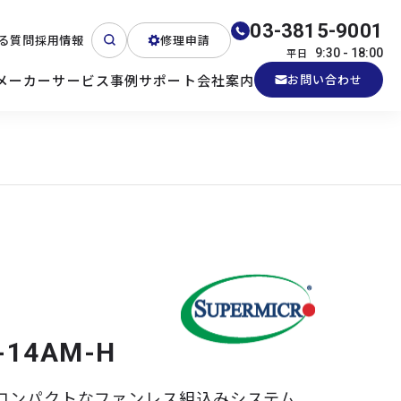
03-3815-9001
る質問
採用情報
修理申請
平日
9:30 - 18:00
メーカー
サービス
事例
サポート
会社案内
お問い合わせ
ート
テクニカルサポート
各種検証機貸出
産業用PC
よくある質問
電源 (Zippy)
-14AM-H
のコンパクトなファンレス組込みシステム