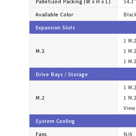
Palletized Packing (W x H x L)
54.3
Available Color
Blac
Expansion Slots
1 M.2
M.2
1 M.
1 M.
Drive Bays / Storage
1 M.
M.2
1 M.
View
System Cooling
Fans
N/A