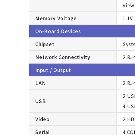
View
Memory Voltage
1.1V
On-Board Devices
Chipset
Syst
Network Connectivity
2 RJ
Input / Output
LAN
2 RJ
2 US
USB
4 US
Video
2 HD
Serial
4 CO