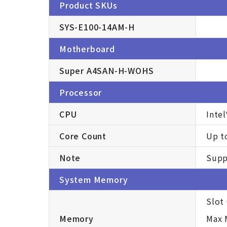
Product SKUs
SYS-E100-14AM-H
Motherboard
Super A4SAN-H-WOHS
Processor
CPU
Inte
Core Count
Up t
Note
Supp
System Memory
Slot
Memory
Max 