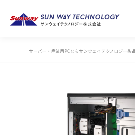
サーバー・産業用PCならサンウェイテクノロジー
製
製品カテゴリから探す
メーカーから探す
全ての製品から探す