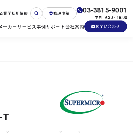
03-3815-9001
る質問
採用情報
修理申請
平日
9:30 - 18:00
メーカー
サービス
事例
サポート
会社案内
お問い合わせ
ート
テクニカルサポート
各種検証機貸出
産業用PC
よくある質問
電源 (Zippy)
-T