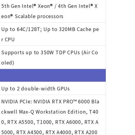
5th Gen Intel® Xeon® / 4th Gen Intel® X
eon® Scalable processors
Up to 64C/128T; Up to 320MB Cache pe
r CPU
Supports up to 350W TDP CPUs (Air Co
oled)
Up to 2 double-width GPUs
NVIDIA PCIe: NVIDIA RTX PRO™ 6000 Bla
ckwell Max-Q Workstation Edition, T40
0, RTX A5500, T1000, RTX A6000, RTX A
5000, RTX A4500, RTX A4000, RTX A200