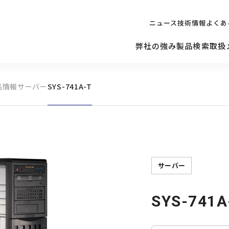
ニュース
技術情報
よくあ
弊社の強み
製品検索
取扱
品情報
サーバー
SYS-741A-T
キッティング
ご購入を
検討されている方へ
修理サポ
サーバー
修理・交換・
保守の依頼
サーバーマザーボード
サーバー
SYS-741A