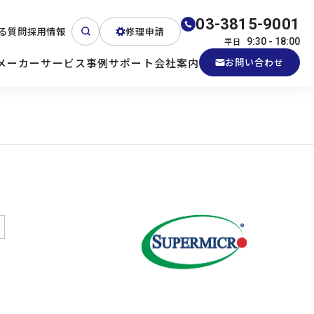
03-3815-9001
る質問
採用情報
修理申請
平日
9:30 - 18:00
メーカー
サービス
事例
サポート
会社案内
お問い合わせ
ート
テクニカルサポート
各種検証機貸出
産業用PC
よくある質問
電源 (Zippy)