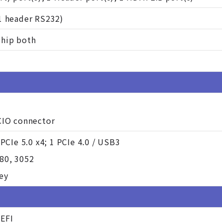
1 header RS232)
hip both
CIO connector
 PCIe 5.0 x4; 1 PCIe 4.0 / USB3
80, 3052
ey
EFI