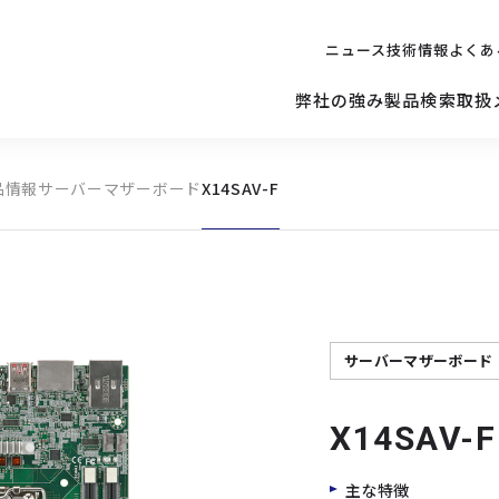
ニュース
技術情報
よくあ
弊社の強み
製品検索
取扱
品情報
サーバーマザーボード
X14SAV-F
キッティング
ご購入を
検討されている方へ
修理サポ
サーバー
修理・交換・
保守の依頼
サーバーマザーボード
サーバーマザーボード
X14SAV-F
主な特徴