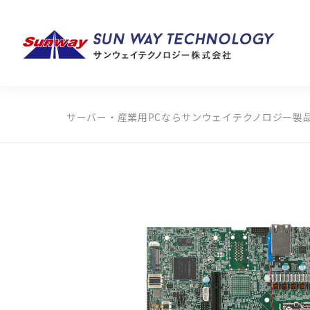
サーバー・産業用PCならサンウェイテクノロジー
製
製品カテゴリから探す
メーカーから探す
全ての製品から探す