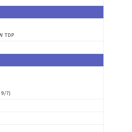
5W TDP
 9/7)