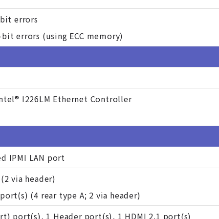
bit errors
-bit errors (using ECC memory)
ntel® I226LM Ethernet Controller
ed IPMI LAN port
 (2 via header)
ort(s) (4 rear type A; 2 via header)
rt) port(s), 1 Header port(s), 1 HDMI 2.1 port(s)