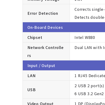
Corrects single-
Error Detection
Detects double
On-Board Devices
Chipset
Intel W880
Network Controlle
Dual LAN with I
rs
Input / Output
LAN
1 RJ45 Dedicat
2 USB 2 port(s)
USB
6 USB 3.2 Gen2 p
Video Output
1 DP (DisplayPo