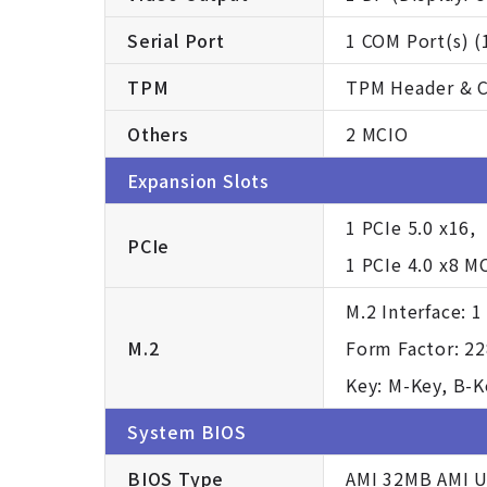
Serial Port
1 COM Port(s) (
TPM
TPM Header & C
Others
2 MCIO
Expansion Slots
1 PCIe 5.0 x16,
PCIe
1 PCIe 4.0 x8 M
M.2 Interface: 1
M.2
Form Factor: 22
Key: M-Key, B-K
System BIOS
BIOS Type
AMI 32MB AMI U