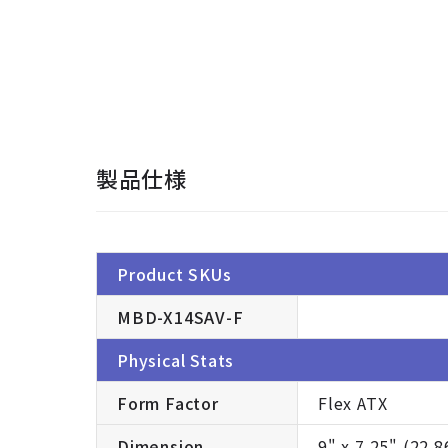
製品仕様
Product SKUs
MBD-X14SAV-F
Physical Stats
Form Factor
Flex ATX
Dimension
9" x 7.25" (22.