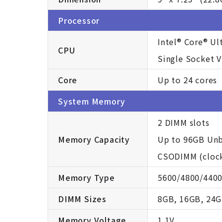
Processor
Intel® Core® Ul
CPU
Single Socket 
Core
Up to 24 cores
System Memory
2 DIMM slots
Memory Capacity
Up to 96GB Un
CSODIMM (clock
Memory Type
5600/4800/440
DIMM Sizes
8GB, 16GB, 24G
Memory Voltage
1.1V