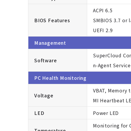
ACPI 6.5
BIOS Features
SMBIOS 3.7 or l
UEFI 2.9
Management
SuperCloud Com
Software
n-Agent Service
PC Health Monitoring
VBAT, Memory te
Voltage
MI Heartbeat LE
LED
Power LED
Monitoring for 
Temperature