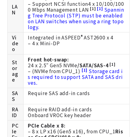
– Support NCSI function4 x 10/100/100
LA
[1]
[1]
0 Mbps Management LAN
Spannin
N
g Tree Protocol (STP) must be enabled
on LAN switches when using a ring topo
logy.
®
Vi
Integrated in ASPEED
AST2600 x 4
de
– 4 x Mini-DP
o
Front hot-swap:
St
[1]
24 x 2.5″ Gen5 NVMe
/SATA/SAS-4
or
[1]
– (NVMe from CPU_1)
Storage card i
ag
s required to support SATA and SAS dri
e
ves.
SA
Require SAS add-in cards
S
RA
Require RAID add-in cards
ID
Onboard VROC key header
PC
PCIe Cable x 8:
Ie
– 8 x LP x16 (Gen5 x16), from CPU_1
Ris