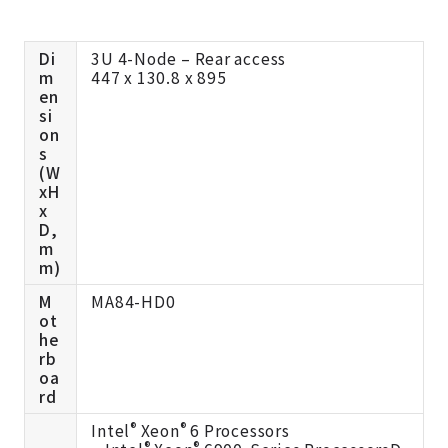
Di
3U 4-Node – Rear access
m
447 x 130.8 x 895
en
si
on
s
(W
xH
x
D,
m
m)
M
MA84-HD0
ot
he
rb
oa
rd
®
®
Intel
Xeon
6 Processors
®
®