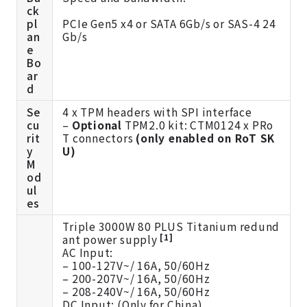
ck
pl
PCIe Gen5 x4 or SATA 6Gb/s or SAS-4 24
an
Gb/s
e
Bo
ar
d
Se
4 x TPM headers with SPI interface
cu
–
Optional
TPM2.0 kit:
CTM012
4 x PRo
rit
T connectors
(only enabled on RoT SK
y
U)
M
od
ul
es
Triple 3000W 80 PLUS Titanium redund
[1]
ant power supply
AC Input:
– 100-127V~/ 16A, 50/60Hz
– 200-207V~/ 16A, 50/60Hz
– 208-240V~/ 16A, 50/60Hz
DC Input: (Only for China)