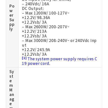
– 240Vdc/ 16A
Po
DC Output:
w
– Max 1200W/ 100-127V~
er
+12.2V/ 98.36A
Su
+12.2Vsb/ 3A
pp
– Max 2600W/ 200-207V~
ly
+12.2V/ 213A
+12.2Vsb/ 3A
– Max 3000W/ 208-240V~ or 240Vdc Inp
ut
+12.2V/ 245.9A
+12.2Vsb/ 3A
[1]
The system power supply requires C
19 power cord.
Sy
st
e
m
M
an
ag
e