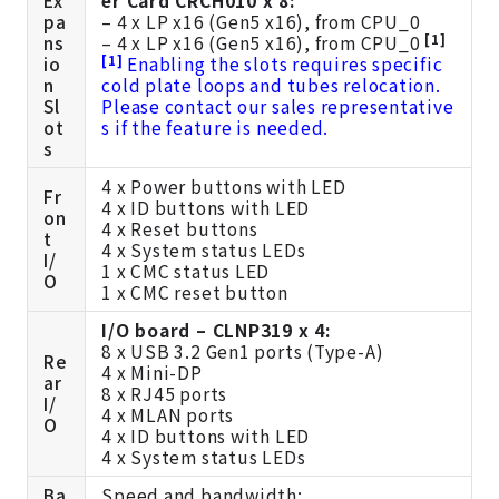
Ex
er Card CRCH010 x 8:
pa
– 4 x LP x16 (Gen5 x16), from CPU_0
[1]
ns
– 4 x LP x16 (Gen5 x16), from CPU_0
[1]
io
Enabling the slots requires specific
n
cold plate loops and tubes relocation.
Sl
Please contact our sales representative
ot
s if the feature is needed.
s
4 x Power buttons with LED
Fr
4 x ID buttons with LED
on
4 x Reset buttons
t
4 x System status LEDs
I/
1 x CMC status LED
O
1 x CMC reset button
I/O board – CLNP319 x 4:
8 x USB 3.2 Gen1 ports (Type-A)
Re
4 x Mini-DP
ar
8 x RJ45 ports
I/
4 x MLAN ports
O
4 x ID buttons with LED
4 x System status LEDs
Ba
Speed and bandwidth: