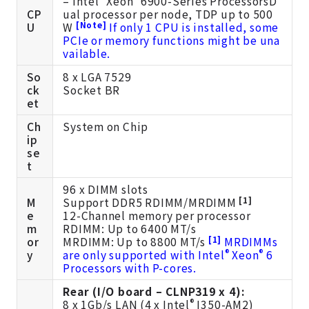
– Intel
Xeon
6900-Series ProcessorsD
CP
ual processor per node, TDP up to 500
[Note]
U
W
If only 1 CPU is installed, some
PCIe or memory functions might be una
vailable.
So
8 x LGA 7529
ck
Socket BR
et
Ch
System on Chip
ip
se
t
96 x DIMM slots
[1]
M
Support DDR5 RDIMM/MRDIMM
e
12-Channel memory per processor
m
RDIMM: Up to 6400 MT/s
[1]
or
MRDIMM: Up to 8800 MT/s
MRDIMMs
®
®
y
are only supported with Intel
Xeon
6
Processors with P-cores.
Rear (I/O board – CLNP319 x 4):
®
8 x 1Gb/s LAN (4 x Intel
I350-AM2)