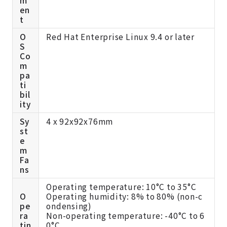
m
en
t
O
Red Hat Enterprise Linux 9.4 or later
S
Co
m
pa
ti
bil
ity
Sy
4 x 92x92x76mm
st
e
m
Fa
ns
Operating temperature: 10°C to 35°C
O
Operating humidity: 8% to 80% (non-c
pe
ondensing)
ra
Non-operating temperature: -40°C to 6
tin
0°C