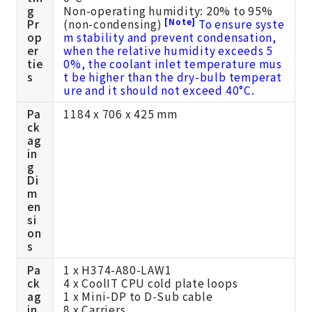
g
Non-operating humidity: 20% to 95%
[Note]
Pr
(non-condensing)
To ensure syste
op
m stability and prevent condensation,
er
when the relative humidity exceeds 5
tie
0%, the coolant inlet temperature mus
s
t be higher than the dry-bulb temperat
ure and it should not exceed 40°C.
Pa
1184 x 706 x 425 mm
ck
ag
in
g
Di
m
en
si
on
s
Pa
1 x H374-A80-LAW1
ck
4 x CoolIT CPU cold plate loops
ag
1 x Mini-DP to D-Sub cable
in
8 x Carriers