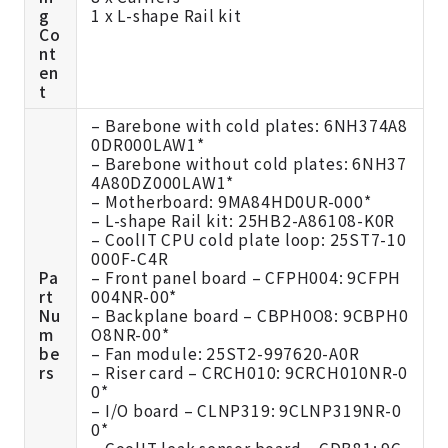
g
1 x L-shape Rail kit
Co
nt
en
t
– Barebone with cold plates: 6NH374A8
0DR000LAW1*
– Barebone without cold plates: 6NH37
4A80DZ000LAW1*
– Motherboard: 9MA84HD0UR-000*
– L-shape Rail kit: 25HB2-A86108-K0R
– CoolIT CPU cold plate loop: 25ST7-10
000F-C4R
Pa
– Front panel board – CFPH004: 9CFPH
rt
004NR-00*
Nu
– Backplane board – CBPH0O8: 9CBPH0
m
O8NR-00*
be
– Fan module: 25ST2-997620-A0R
rs
– Riser card – CRCH010: 9CRCH010NR-0
0*
– I/O board – CLNP319: 9CLNP319NR-0
0*