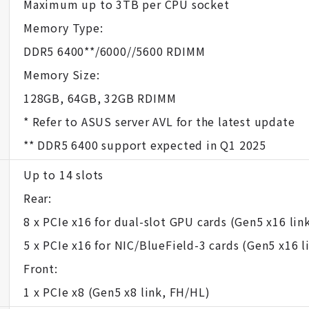
Maximum up to 3TB per CPU socket
Memory Type:
DDR5 6400**/6000//5600 RDIMM
Memory Size:
128GB, 64GB, 32GB RDIMM
* Refer to ASUS server AVL for the latest update
** DDR5 6400 support expected in Q1 2025
Up to 14 slots
Rear:
8 x PCIe x16 for dual-slot GPU cards (Gen5 x16 lin
5 x PCIe x16 for NIC/BlueField-3 cards (Gen5 x16 l
Front:
1 x PCIe x8 (Gen5 x8 link, FH/HL)