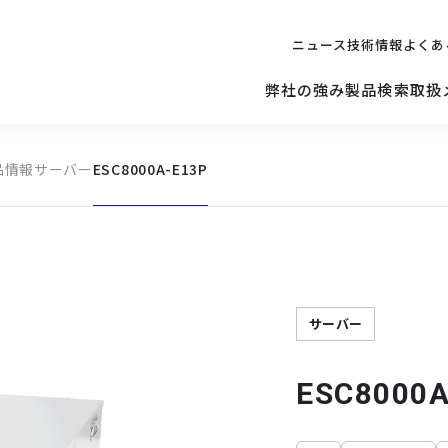
ニュース
技術情報
よくあ
弊社の強み
製品検索
取扱
品情報
サーバー
ESC8000A-E13P
キッティング
ご購入を
検討されている方へ
修理サポ
サーバー
修理・交換・
保守の依頼
サーバーマザーボード
サーバー
ESC8000A