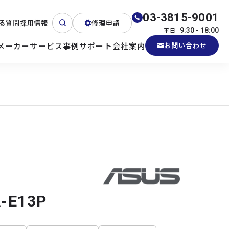
03-3815-9001
る質問
採用情報
修理申請
平日
9:30 - 18:00
メーカー
サービス
事例
サポート
会社案内
お問い合わせ
ート
テクニカルサポート
各種検証機貸出
産業用PC
よくある質問
電源 (Zippy)
-E13P