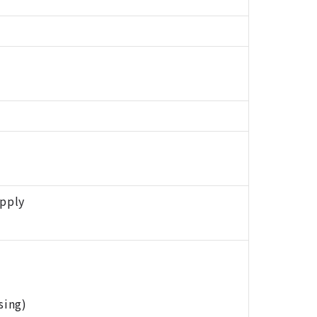
pply
sing)