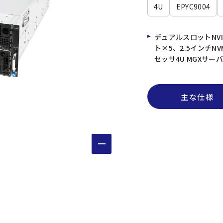
4U
EPYC9004
デュアルスロットNVIDI
ト×5、2.5インチNV
セッサ4U MGXサー
主な仕様