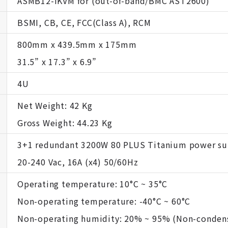
ASMB12-iKVM for (out-of-band/BMC AST2600)
BSMI, CB, CE, FCC(Class A), RCM
800mm x 439.5mm x 175mm
31.5” x 17.3” x 6.9”
4U
Net Weight: 42 Kg
Gross Weight: 44.23 Kg
3+1 redundant 3200W 80 PLUS Titanium power su
20-240 Vac, 16A (x4) 50/60Hz
Operating temperature: 10°C ~ 35°C
Non-operating temperature: -40°C ~ 60°C
Non-operating humidity: 20% ~ 95% (Non-conden