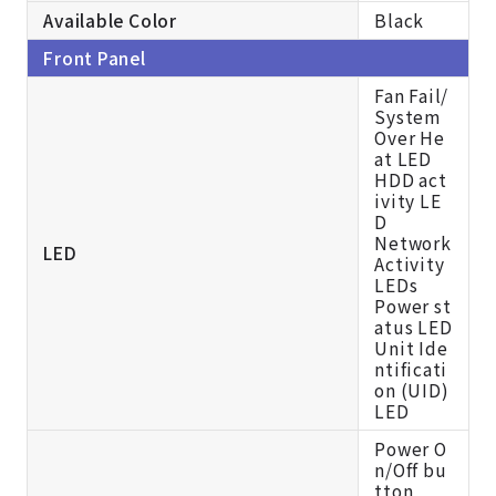
Available Color
Black
Front Panel
Fan Fail/
System
Over He
at LED
HDD act
ivity LE
D
Network
LED
Activity
LEDs
Power st
atus LED
Unit Ide
ntificati
on (UID)
LED
Power O
n/Off bu
tton