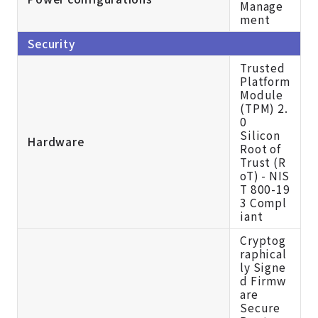
Manage
ment
Security
Trusted
Platform
Module
(TPM) 2.
0
Silicon
Hardware
Root of
Trust (R
oT) - NIS
T 800-19
3 Compl
iant
Cryptog
raphical
ly Signe
d Firmw
are
Secure