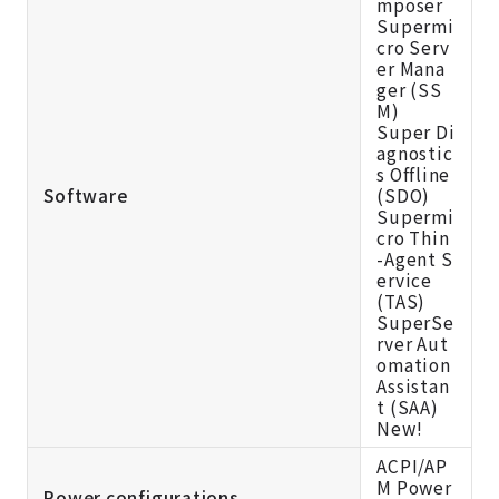
mposer
Supermi
cro Serv
er Mana
ger (SS
M)
Super Di
agnostic
s Offline
Software
(SDO)
Supermi
cro Thin
-Agent S
ervice
(TAS)
SuperSe
rver Aut
omation
Assistan
t (SAA)
New!
ACPI/AP
M Power
Power configurations