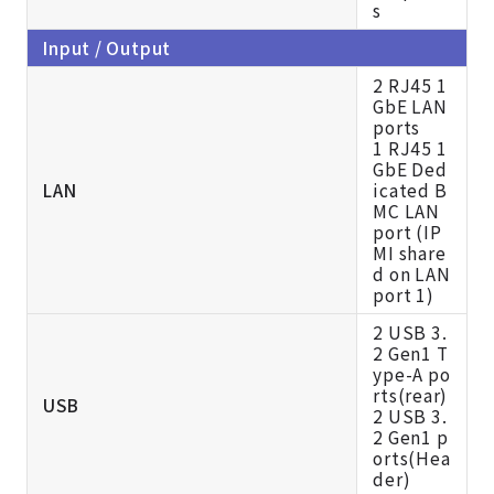
s
Input / Output
2 RJ45 1
GbE LAN
ports
1 RJ45 1
GbE Ded
LAN
icated B
MC LAN
port (IP
MI share
d on LAN
port 1)
2 USB 3.
2 Gen1 T
ype-A po
rts(rear)
USB
2 USB 3.
2 Gen1 p
orts(Hea
der)