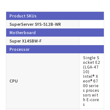
Product SKUs
SuperServer SYS-512B-WR
Motherboard
Super X14SBW-F
Processor
Single S
ocket E2
(LGA-47
10)
Intel® X
CPU
eon® 67
00 serie
s proces
sors wit
h E-core
s