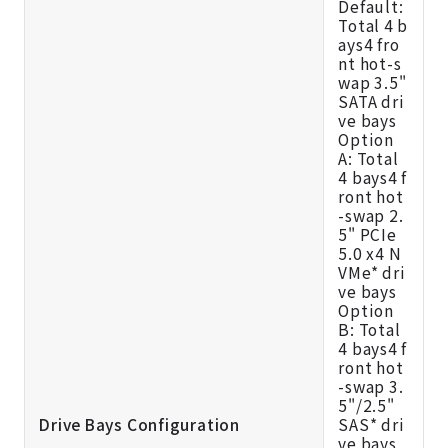
Default:
Total 4 b
ays4 fro
nt hot-s
wap 3.5"
SATA dri
ve bays
Option
A: Total
4 bays4 f
ront hot
-swap 2.
5" PCIe
5.0 x4 N
VMe* dri
ve bays
Option
B: Total
4 bays4 f
ront hot
-swap 3.
5"/2.5"
Drive Bays Configuration
SAS* dri
ve bays