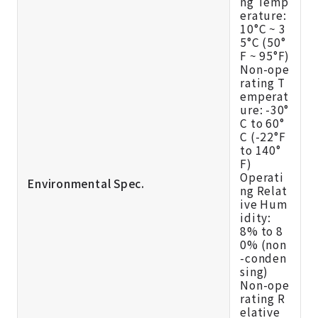
ng Temp
erature:
10°C ~ 3
5°C (50°
F ~ 95°F)
Non-ope
rating T
emperat
ure: -30°
C to 60°
C (-22°F
to 140°
F)
Operati
Environmental Spec.
ng Relat
ive Hum
idity:
8% to 8
0% (non
-conden
sing)
Non-ope
rating R
elative