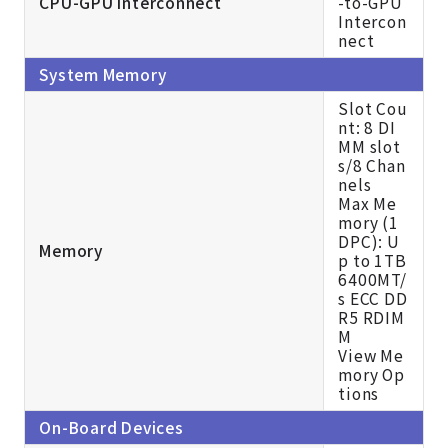
CPU-GPU Interconnect
-to-GPU
Intercon
nect
System Memory
Slot Cou
nt: 8 DI
MM slot
s/8 Chan
nels
Max Me
mory (1
DPC): U
Memory
p to 1TB
6400MT/
s ECC DD
R5 RDIM
M
View Me
mory Op
tions
On-Board Devices