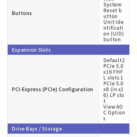
System
Reset b
Buttons
utton
Unit Ide
ntificati
on (UID)
button
Expansion Slots
Default2
PCIe 5.0
x16 FHF
L slots 1
PCIe 5.0
PCI-Express (PCIe) Configuration
x8 (in x1
6) LP slo
t
View AO
C Option
s
Drive Bays / Storage