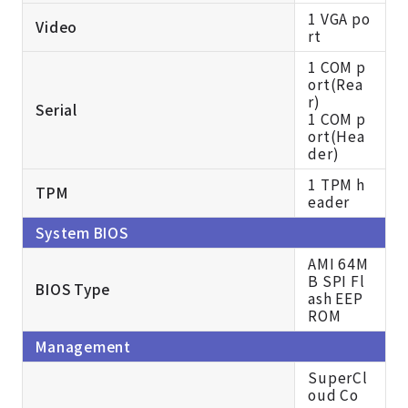
1 VGA po
Video
rt
1 COM p
ort(Rea
r)
Serial
1 COM p
ort(Hea
der)
1 TPM h
TPM
eader
System BIOS
AMI 64M
B SPI Fl
BIOS Type
ash EEP
ROM
Management
SuperCl
oud Co