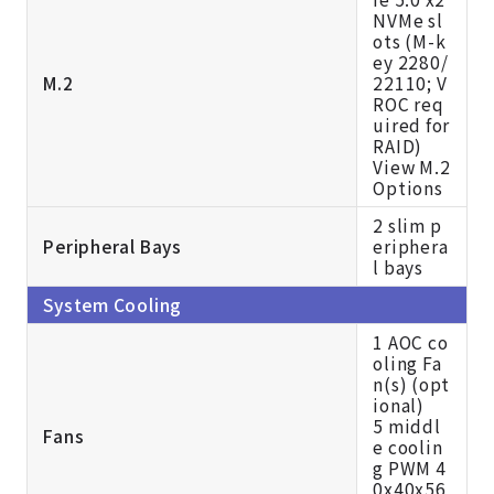
NVMe sl
ots (M-k
ey 2280/
M.2
22110; V
ROC req
uired for
RAID)
View M.2
Options
2 slim p
Peripheral Bays
eriphera
l bays
System Cooling
1 AOC co
oling Fa
n(s) (opt
ional)
5 middl
Fans
e coolin
g PWM 4
0x40x56