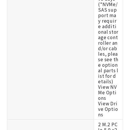
(*NVMe/
SAS sup
port ma
y requir
e additi
onal stor
age cont
roller an
d/or cab
les, plea
se see th
e option
al parts l
ist for d
etails)
View NV
Me Opti
ons
View Dri
ve Optio
ns
2 M.2 PC
Ie 5.0 x2