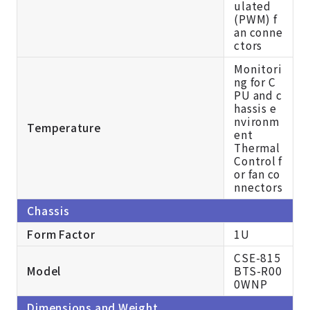
ulated
(PWM) f
an conne
ctors
Monitori
ng for C
PU and c
hassis e
nvironm
Temperature
ent
Thermal
Control f
or fan co
nnectors
Chassis
Form Factor
1U
CSE-815
Model
BTS-R00
0WNP
Dimensions and Weight