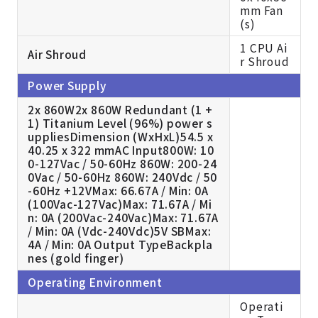
mm Fan
(s)
1 CPU Ai
Air Shroud
r Shroud
Power Supply
2x 860W2x 860W Redundant (1 +
1) Titanium Level (96%) power s
uppliesDimension (WxHxL)54.5 x
40.25 x 322 mmAC Input800W: 10
0-127Vac / 50-60Hz 860W: 200-24
0Vac / 50-60Hz 860W: 240Vdc / 50
-60Hz +12VMax: 66.67A / Min: 0A
(100Vac-127Vac)Max: 71.67A / Mi
n: 0A (200Vac-240Vac)Max: 71.67A
/ Min: 0A (Vdc-240Vdc)5V SBMax:
4A / Min: 0A Output TypeBackpla
nes (gold finger)
Operating Environment
Operati