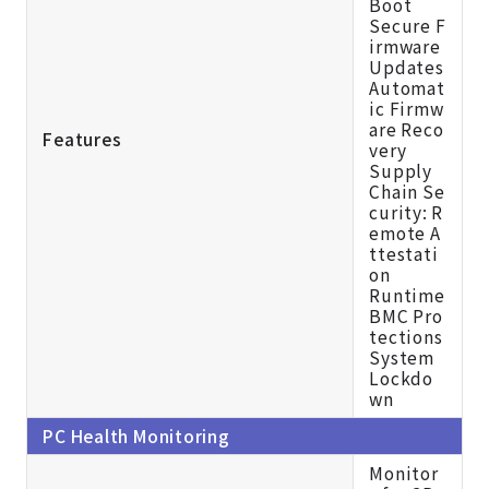
Boot
Secure F
irmware
Updates
Automat
ic Firmw
are Reco
Features
very
Supply
Chain Se
curity: R
emote A
ttestati
on
Runtime
BMC Pro
tections
System
Lockdo
wn
PC Health Monitoring
Monitor