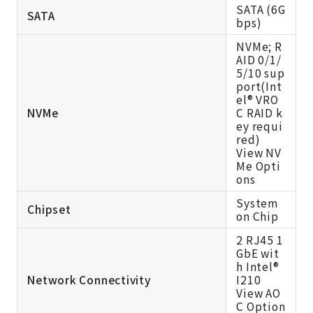
SATA (6G
SATA
bps)
NVMe; R
AID 0/1/
5/10 sup
port(Int
el® VRO
NVMe
C RAID k
ey requi
red)
View NV
Me Opti
ons
System
Chipset
on Chip
2 RJ45 1
GbE wit
h Intel®
Network Connectivity
I210
View AO
C Option