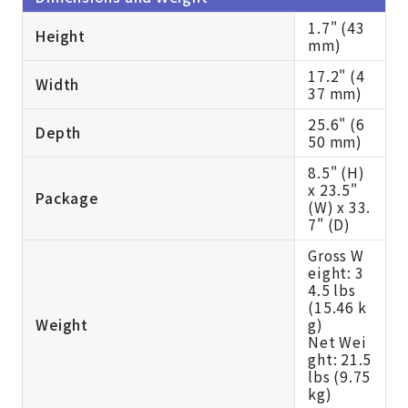
1.7" (43
Height
mm)
17.2" (4
Width
37 mm)
25.6" (6
Depth
50 mm)
8.5" (H)
x 23.5"
Package
(W) x 33.
7" (D)
Gross W
eight: 3
4.5 lbs
(15.46 k
Weight
g)
Net Wei
ght: 21.5
lbs (9.75
kg)