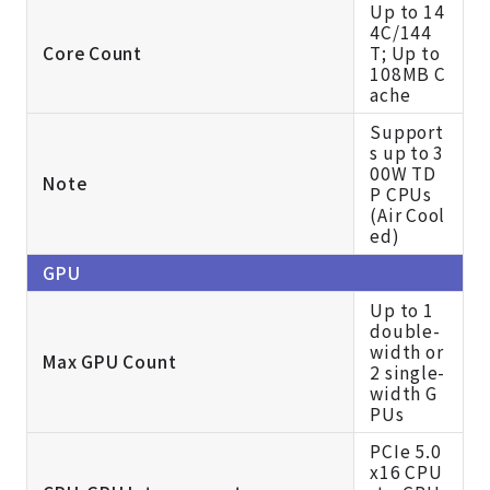
Up to 14
4C/144
Core Count
T; Up to
108MB C
ache
Support
s up to 3
00W TD
Note
P CPUs
(Air Cool
ed)
GPU
Up to 1
double-
width or
Max GPU Count
2 single-
width G
PUs
PCIe 5.0
x16 CPU