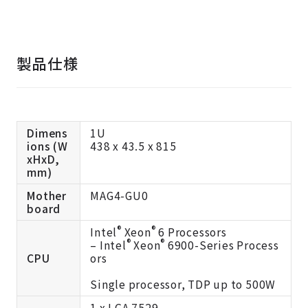
製品仕様
Dimens
1U
ions (W
438 x 43.5 x 815
xHxD,
mm)
Mother
MAG4-GU0
board
®
®
Intel
Xeon
6 Processors
®
®
– Intel
Xeon
6900-Series Process
CPU
ors
Single processor, TDP up to 500W
1 x LGA 7529