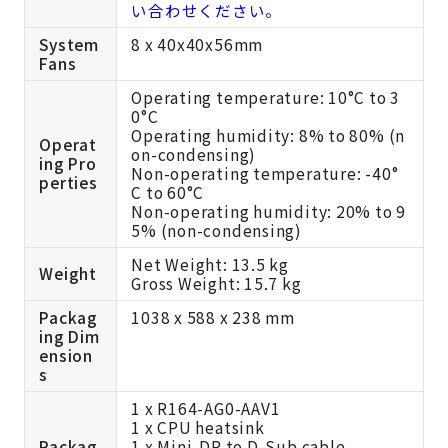
い合わせください。
System
8 x 40x40x56mm
Fans
Operating temperature: 10°C to 3
0°C
Operating humidity: 8% to 80% (n
Operat
on-condensing)
ing Pro
Non-operating temperature: -40°
perties
C to 60°C
Non-operating humidity: 20% to 9
5% (non-condensing)
Net Weight: 13.5 kg
Weight
Gross Weight: 15.7 kg
Packag
1038 x 588 x 238 mm
ing Dim
ension
s
1 x R164-AG0-AAV1
1 x CPU heatsink
Packag
1 x Mini-DP to D-Sub cable