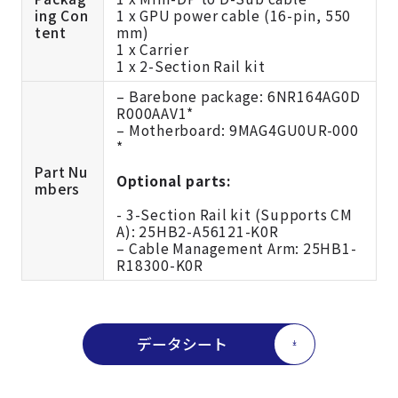
ing Con
1 x GPU power cable (16-pin, 550
tent
mm)
1 x Carrier
1 x 2-Section Rail kit
– Barebone package: 6NR164AG0D
R000AAV1*
– Motherboard: 9MAG4GU0UR-000
*
Part Nu
Optional parts:
mbers
- 3-Section Rail kit (Supports CM
A): 25HB2-A56121-K0R
– Cable Management Arm: 25HB1-
R18300-K0R
データシート