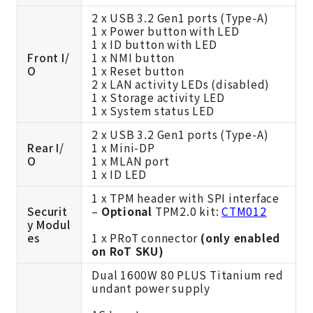
2 x USB 3.2 Gen1 ports (Type-A)
1 x Power button with LED
1 x ID button with LED
Front I/
1 x NMI button
O
1 x Reset button
2 x LAN activity LEDs (disabled)
1 x Storage activity LED
1 x System status LED
2 x USB 3.2 Gen1 ports (Type-A)
Rear I/
1 x Mini-DP
O
1 x MLAN port
1 x ID LED
1 x TPM header with SPI interface
Securit
–
Optional
TPM2.0 kit:
CTM012
y Modul
es
1 x PRoT connector
(only enabled
on RoT SKU)
Dual 1600W 80 PLUS Titanium red
undant power supply