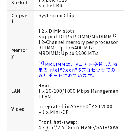
Socket
Socket BR
Chipse
System on Chip
t
12 x DIMM slots
[1]
Support DDR5 RDIMM/MRDIMM
12-Channel memory per processor
RDIMM: Up to 6400 MT/s
Memor
MRDIMM: Up to 8800 MT/s
y
[1]
MRDIMMは、Pコアを搭載した特
定のIntel® Xeon® 6プロセッサでの
みサポートされています。
Rear:
LAN
1 x 10/100/1000 Mbps Managemen
t LAN
®
Integrated in ASPEED
AST2600
Video
– 1 x Mini-DP
Front hot-swap:
4 x 3.5″/2.5″ Gen5 NVMe/SATA
/SAS