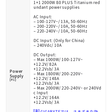
1+1 2000W 80 PLUS Titanium red
undant power supplies
AC Input:
– 100-127V~/ 13A, 50-60Hz
– 200-220V~/ 10A, 50-60Hz
– 220-240V~/ 10A, 50-60Hz
DC Input: (Only for China)
– 240Vdc/ 10A
DC Output:
– Max 1000W/ 100-127V~
+12.2V/ 82A
+12.2Vsb/ 3A
Power
– Max 1800W/ 200-220V~
Supply
+12.2V/ 148A
[#1]
+12.2Vsb/ 3A
– Max 2000W/ 220-240V~ or 240Vd
c Input
+12.2V/ 164A
+12.2Vsb/ 3A
[注]
GIGABYTEでは、さまざまな効