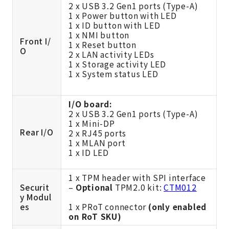
2 x USB 3.2 Gen1 ports (Type-A)
1 x Power button with LED
1 x ID button with LED
1 x NMI button
Front I/
1 x Reset button
O
2 x LAN activity LEDs
1 x Storage activity LED
1 x System status LED
I/O board:
2 x USB 3.2 Gen1 ports (Type-A)
1 x Mini-DP
Rear I/O
2 x RJ45 ports
1 x MLAN port
1 x ID LED
1 x TPM header with SPI interface
Securit
–
Optional
TPM2.0 kit:
CTM012
y Modul
es
1 x PRoT connector
(only enabled
on RoT SKU)