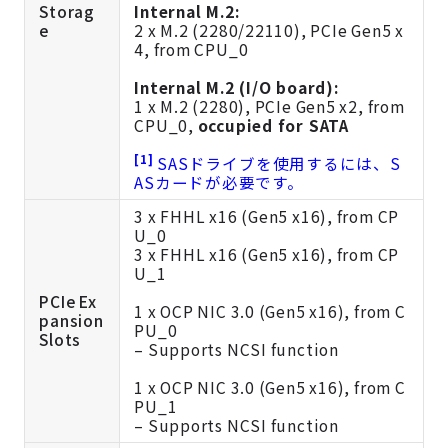
Storag
Internal M.2:
e
2 x M.2 (2280/22110), PCIe Gen5 x
4, from CPU_0
Internal M.2 (I/O board):
1 x M.2 (2280), PCIe Gen5 x2, from
CPU_0,
occupied for SATA
[1]
SASドライブを使用するには、S
ASカードが必要です。
3 x FHHL x16 (Gen5 x16), from CP
U_0
3 x FHHL x16 (Gen5 x16), from CP
U_1
PCIe Ex
1 x OCP NIC 3.0 (Gen5 x16), from C
pansion
PU_0
Slots
– Supports NCSI function
1 x OCP NIC 3.0 (Gen5 x16), from C
PU_1
– Supports NCSI function