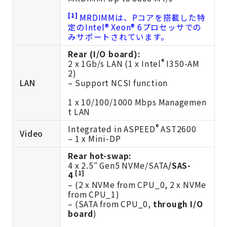
[1]
MRDIMMは、Pコアを搭載した特
定のIntel® Xeon® 6プロセッサでの
みサポートされています。
Rear (I/O board):
®
2 x 1Gb/s LAN (1 x Intel
I350-AM
2)
LAN
– Support NCSI function
1 x 10/100/1000 Mbps Managemen
t LAN
®
Integrated in ASPEED
AST2600
Video
– 1 x Mini-DP
Rear hot-swap:
4 x 2.5″ Gen5 NVMe/SATA
/SAS-
[1]
4
– (2 x NVMe from CPU_0, 2 x NVMe
from CPU_1)
– (SATA from CPU_0,
through I/O
board
)