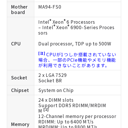
Mother
MA94-FS0
board
®
®
Intel
Xeon
6 Processors
®
®
– Intel
Xeon
6900-Series Proces
sors
CPU
Dual processor, TDP up to 500W
[注]
CPUが1つしか搭載されていない
場合、一部のPCIe機能やメモリ機能
が利用できないことがあります。
2 x LGA 7529
Socket
Socket BR
Chipset
System on Chip
24 x DIMM slots
Support DDR5 RDIMM/MRDIM
[1]
M
12-Channel memory per processor
RDIMM: Up to 6400 MT/s
Memory
MRDIMM: Up to 8800 MT/s