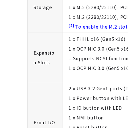
Storage
1 x M.2 (2280/22110), PC
1 x M.2 (2280/22110), PC
[2]
To enable the M.2 slot
1 x FHHL x16 (Gen5 x16)
1 x OCP NIC 3.0 (Gen5 x1
Expansio
– Supports NCSI functio
n Slots
1 x OCP NIC 3.0 (Gen5 x1
2 x USB 3.2 Gen1 ports (
1 x Power button with L
1 x ID button with LED
1 x NMI button
Front I/O
1 x Reset button