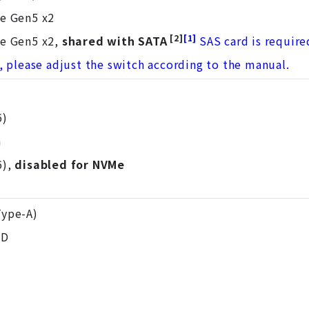
Ie Gen5 x2
[2]
[1]
Ie Gen5 x2,
shared with SATA
SAS card is require
, please adjust the switch according to the manual.
6)
n
6),
disabled for NVMe
Type-A)
ED