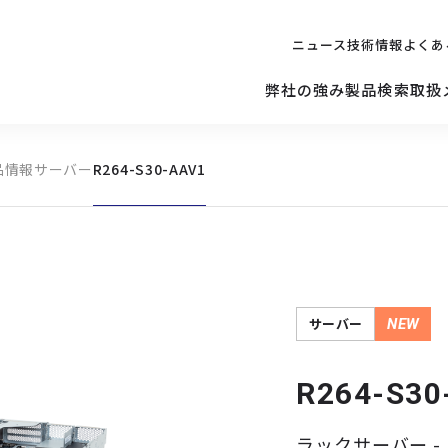
ニュース
技術情報
よくあ
弊社の強み
製品検索
取扱
品情報
サーバー
R264-S30-AAV1
キッティング
ご購入を
検討されている方へ
修理サポ
サーバー
修理・交換・
保守の依頼
サーバーマザーボード
サーバー
NEW
R264-S30
ラックサーバー - In