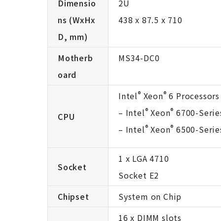
Dimensio
2U
ns (WxHx
438 x 87.5 x 710
D, mm)
Motherb
MS34-DC0
oard
®
®
Intel
Xeon
6 Processors
®
®
– Intel
Xeon
6700-Serie
CPU
®
®
– Intel
Xeon
6500-Serie
1 x LGA 4710
Socket
Socket E2
Chipset
System on Chip
16 x DIMM slots