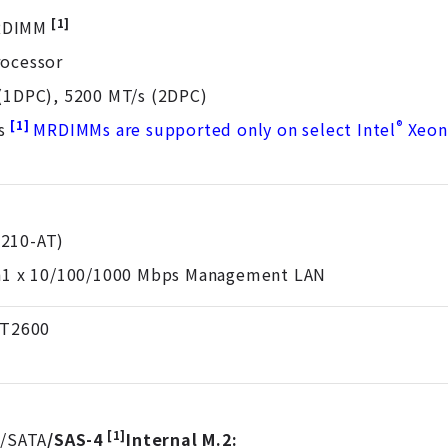
[1]
RDIMM
ocessor
(1DPC), 5200 MT/s (2DPC)
[1]
®
s
MRDIMMs are supported only on select Intel
Xeon
210-AT)
on1 x 10/100/1000 Mbps Management LAN
T2600
[1]
e/SATA
/SAS-4
Internal M.2: