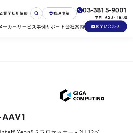
03-3815-9001
る質問
採用情報
修理申請
平日
9:30 - 18:00
メーカー
サービス
事例
サポート
会社案内
お問い合わせ
ート
テクニカルサポート
各種検証機貸出
産業用PC
よくある質問
電源 (Zippy)
-AAV1
tel® Xeon® 6 プロセッサー - 2U 12ベ