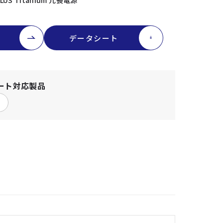
PLUS Titanium 冗長電源
データシート
ート
対応製品