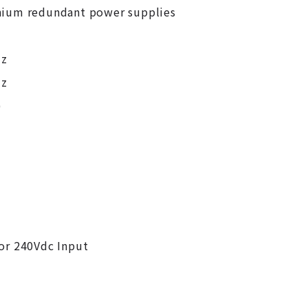
nium redundant power supplies
Hz
Hz
)
or 240Vdc Input