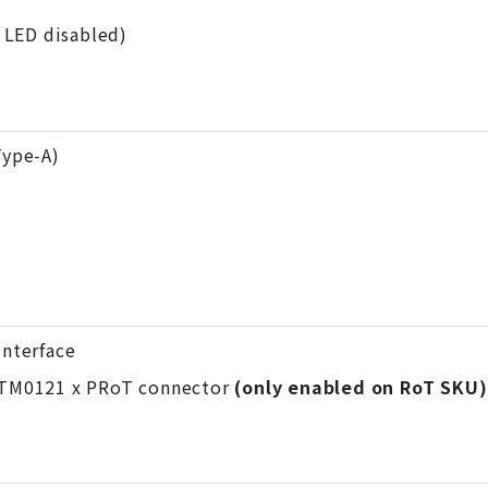
x LED disabled)
Type-A)
interface
TM012
1 x PRoT connector
(only enabled on RoT SKU)