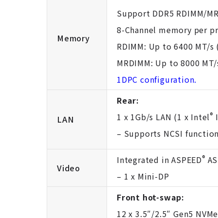
Support DDR5 RDIMM/M
8-Channel memory per pr
Memory
RDIMM: Up to 6400 MT/s 
MRDIMM: Up to 8000 MT/
1DPC configuration.
Rear:
®
1 x 1Gb/s LAN (1 x Intel
I
LAN
– Supports NCSI functi
®
Integrated in ASPEED
AS
Video
– 1 x Mini-DP
Front hot-swap:
12 x 3.5″/2.5″ Gen5 NVM