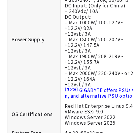
DC Input: (Only for China)
– 240Vdc/ 10A
DC Output:
– Max 1000W/ 100-127V~
+12.2V/ 82A
+12Vsb/ 3A
Power Supply
– Max 1800W/ 200-207V~
+12.2V/ 147.5A
+12Vsb/ 3A
– Max 1900W/ 208-219V~
+12.2V/ 155.7A
+12Vsb/ 3A
– Max 2000W/ 220-240V~ or 
+12.2V/ 164A
+12Vsb/ 3A
[Note]
GIGABYTE offers PSUs w
n, and alternative PSU optio
Red Hat Enterprise Linux 9.4 
VMware ESXi 9.0
OS Certifications
Windows Server 2022
Windows Server 2025
System Fans
4 x 80x80x38mm