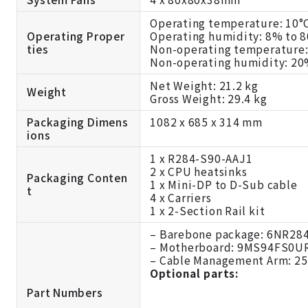
Operating temperature: 10°C
Operating Proper
Operating humidity: 8% to 
ties
Non-operating temperature: 
Non-operating humidity: 20
Net Weight: 21.2 kg
Weight
Gross Weight: 29.4 kg
Packaging Dimens
1082 x 685 x 314 mm
ions
1 x R284-S90-AAJ1
2 x CPU heatsinks
Packaging Conten
1 x Mini-DP to D-Sub cable
t
4 x Carriers
1 x 2-Section Rail kit
– Barebone package: 6NR2
– Motherboard: 9MS94FS0U
– Cable Management Arm: 
Optional parts:
Part Numbers