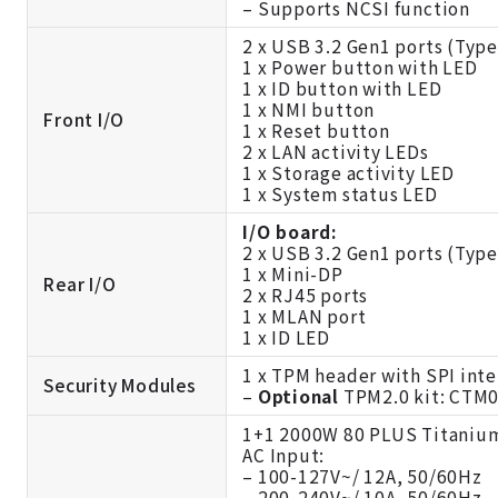
– Supports NCSI function
2 x USB 3.2 Gen1 ports (Type
1 x Power button with LED
1 x ID button with LED
1 x NMI button
Front I/O
1 x Reset button
2 x LAN activity LEDs
1 x Storage activity LED
1 x System status LED
I/O board:
2 x USB 3.2 Gen1 ports (Type
1 x Mini-DP
Rear I/O
2 x RJ45 ports
1 x MLAN port
1 x ID LED
1 x TPM header with SPI inte
Security Modules
–
Optional
TPM2.0 kit:
CTM0
1+1 2000W 80 PLUS Titanium
AC Input:
– 100-127V~/ 12A, 50/60Hz
– 200-240V~/ 10A, 50/60Hz