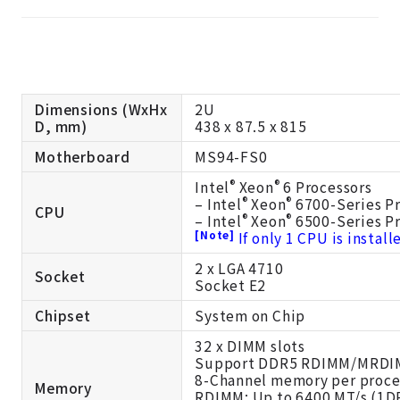
Dimensions (WxHx
2U
D, mm)
438 x 87.5 x 815
Motherboard
MS94-FS0
®
®
Intel
Xeon
6 Processors
®
®
– Intel
Xeon
6700-Series Pr
CPU
®
®
– Intel
Xeon
6500-Series Pr
[Note]
If only 1 CPU is insta
2 x LGA 4710
Socket
Socket E2
Chipset
System on Chip
32 x DIMM slots
Support DDR5 RDIMM/MRD
8-Channel memory per proce
Memory
RDIMM: Up to 6400 MT/s (1D