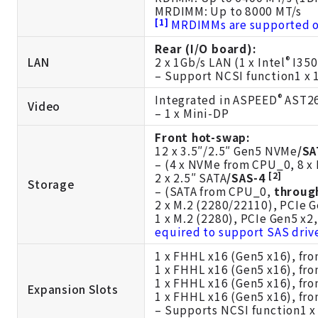
MRDIMM: Up to 8000 MT/s
[1]
MRDIMMs are supported on
Rear (I/O board):
®
LAN
2 x 1Gb/s LAN (1 x Intel
I350
– Support NCSI function1 
®
Integrated in ASPEED
AST2
Video
– 1 x Mini-DP
Front hot-swap:
12 x 3.5″/2.5″ Gen5 NVMe
/SA
– (4 x NVMe from CPU_0, 8 
[2]
2 x 2.5″ SATA
/SAS-4
Storage
– (SATA from CPU_0,
throug
2 x M.2 (2280/22110), PCIe 
1 x M.2 (2280), PCIe Gen5 x
equired to support SAS driv
1 x FHHL x16 (Gen5 x16), fr
1 x FHHL x16 (Gen5 x16), fr
1 x FHHL x16 (Gen5 x16), fr
Expansion Slots
1 x FHHL x16 (Gen5 x16), fr
– Supports NCSI function1 x