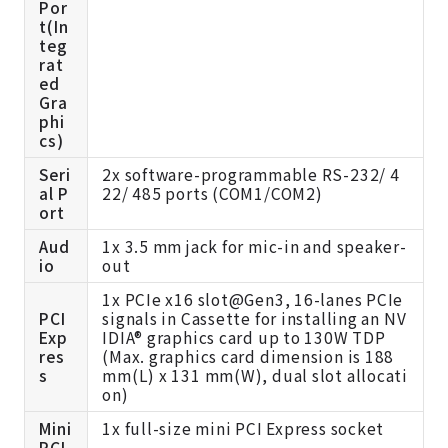
Por
t(In
teg
rat
ed
Gra
phi
cs)
Seri
2x software-programmable RS-232/ 4
al P
22/ 485 ports (COM1/COM2)
ort
Aud
1x 3.5 mm jack for mic-in and speaker-
io
out
1x PCIe x16 slot@Gen3, 16-lanes PCIe
PCI
signals in Cassette for installing an NV
Exp
IDIA® graphics card up to 130W TDP
res
(Max. graphics card dimension is 188
s
mm(L) x 131 mm(W), dual slot allocati
on)
Mini
1x full-size mini PCI Express socket
PCI