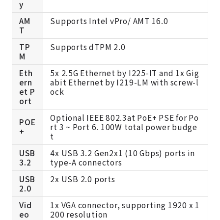
y
AM
Supports Intel vPro/ AMT 16.0
T
TP
Supports dTPM 2.0
M
Eth
5x 2.5G Ethernet by I225-IT and 1x Gig
ern
abit Ethernet by I219-LM with screw-l
et P
ock
ort
Optional IEEE 802.3at PoE+ PSE for Po
POE
rt 3 ~ Port 6. 100W total power budge
+
t
USB
4x USB 3.2 Gen2x1 (10 Gbps) ports in
3.2
type-A connectors
USB
2x USB 2.0 ports
2.0
Vid
1x VGA connector, supporting 1920 x 1
eo
200 resolution