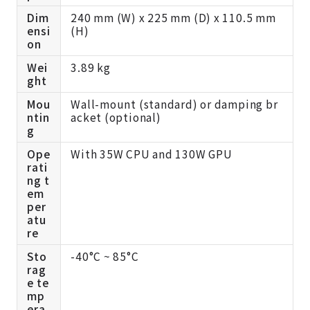
Dim
240 mm (W) x 225 mm (D) x 110.5 mm
ensi
(H)
on
Wei
3.89 kg
ght
Mou
Wall-mount (standard) or damping br
ntin
acket (optional)
g
Ope
With 35W CPU and 130W GPU
rati
ng t
em
per
atu
re
Sto
-40°C ~ 85°C
rag
e te
mp
era