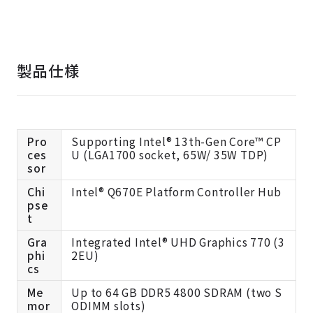
製品仕様
Pro
Supporting Intel® 13th-Gen Core™ CP
ces
U (LGA1700 socket, 65W/ 35W TDP)
sor
Chi
Intel® Q670E Platform Controller Hub
pse
t
Gra
Integrated Intel® UHD Graphics 770 (3
phi
2EU)
cs
Me
Up to 64 GB DDR5 4800 SDRAM (two S
mor
ODIMM slots)