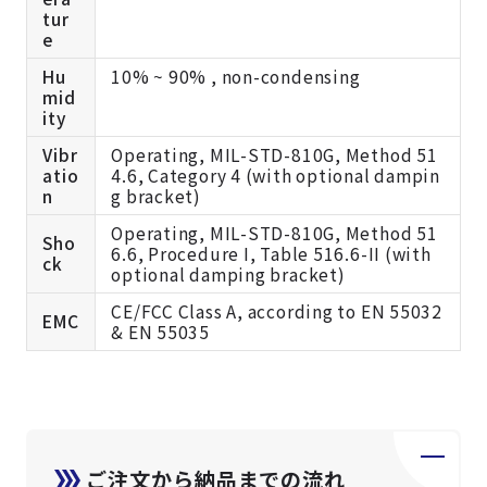
tur
e
Hu
10% ~ 90% , non-condensing
mid
ity
Vibr
Operating, MIL-STD-810G, Method 51
atio
4.6, Category 4 (with optional dampin
n
g bracket)
Operating, MIL-STD-810G, Method 51
Sho
6.6, Procedure I, Table 516.6-II (with
ck
optional damping bracket)
CE/FCC Class A, according to EN 55032
EMC
& EN 55035
ご注文から納品までの流れ