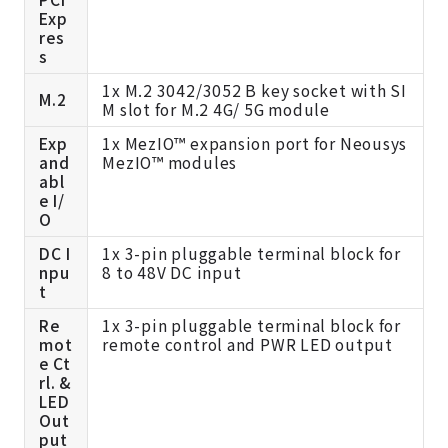
Exp
res
s
1x M.2 3042/3052 B key socket with SI
M.2
M slot for M.2 4G/ 5G module
Exp
1x MezIO™ expansion port for Neousys
and
MezIO™ modules
abl
e I/
O
DC I
1x 3-pin pluggable terminal block for
npu
8 to 48V DC input
t
Re
1x 3-pin pluggable terminal block for
mot
remote control and PWR LED output
e Ct
rl. &
LED
Out
put