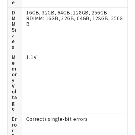
e
DI
16GB, 32GB, 64GB, 128GB, 256GB
M
RDIMM: 16GB, 32GB, 64GB, 128GB, 256G
M
B
Si
z
e
s
M
1.1V
e
m
or
y
V
ol
ta
g
e
Er
Corrects single-bit errors
ro
r