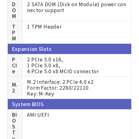
D
2 SATA DOM (Disk on Module) power con
O
nector support
M
T
1 TPM Header
P
M
Expansion Slots
P
2 PCIe 5.0 x16,
CI
1 PCIe 5.0 x8,
e
4 PCIe 5.0 x8 MCIO connector
M.2 Interface: 2 PCIe 4.0 x2
M.
Form Factor: 2280/22110
2
Key: M-Key
System BIOS
BI
AMI UEFI
O
S
T
y