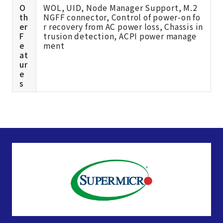
O
WOL, UID, Node Manager Support, M.2
th
NGFF connector, Control of power-on fo
er
r recovery from AC power loss, Chassis in
F
trusion detection, ACPI power manage
e
ment
at
ur
e
s