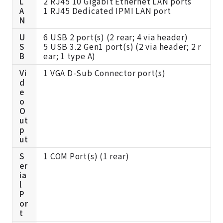
L
2 RJ45 10 Gigabit Ethernet LAN ports
A
1 RJ45 Dedicated IPMI LAN port
N
U
6 USB 2 port(s) (2 rear; 4 via header)
S
5 USB 3.2 Gen1 port(s) (2 via header; 2 r
B
ear; 1 type A)
Vi
1 VGA D-Sub Connector port(s)
d
e
o
O
ut
p
ut
S
1 COM Port(s) (1 rear)
er
ia
l
P
or
t