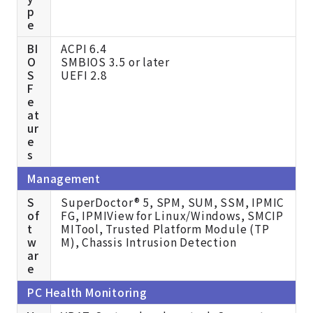
p
e
BI
ACPI 6.4
O
SMBIOS 3.5 or later
S
UEFI 2.8
F
e
at
ur
e
s
Management
S
SuperDoctor® 5, SPM, SUM, SSM, IPMIC
of
FG, IPMIView for Linux/Windows, SMCIP
t
MITool, Trusted Platform Module (TP
w
M), Chassis Intrusion Detection
ar
e
PC Health Monitoring