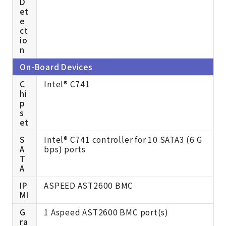
D
et
e
ct
io
n
On-Board Devices
C
Intel® C741
hi
p
s
et
S
Intel® C741 controller for 10 SATA3 (6 G
A
bps) ports
T
A
IP
ASPEED AST2600 BMC
MI
G
1 Aspeed AST2600 BMC port(s)
ra