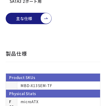
SATA3 2ポート用
主な仕様
製品仕様
Product SKUs
MBD-X13SEM-TF
Physical Stats
F
microATX