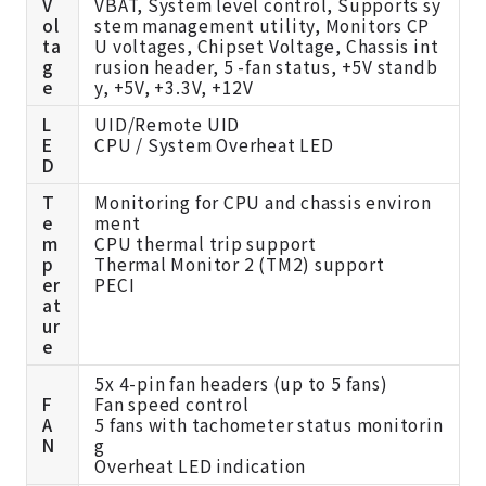
V
VBAT, System level control, Supports sy
ol
stem management utility, Monitors CP
ta
U voltages, Chipset Voltage, Chassis int
g
rusion header, 5 -fan status, +5V standb
e
y, +5V, +3.3V, +12V
L
UID/Remote UID
E
CPU / System Overheat LED
D
T
Monitoring for CPU and chassis environ
e
ment
m
CPU thermal trip support
p
Thermal Monitor 2 (TM2) support
er
PECI
at
ur
e
5x 4-pin fan headers (up to 5 fans)
F
Fan speed control
A
5 fans with tachometer status monitorin
N
g
Overheat LED indication