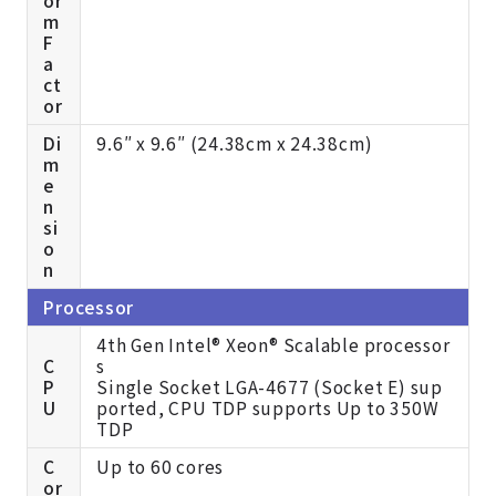
or
m
F
a
ct
or
Di
9.6″ x 9.6″ (24.38cm x 24.38cm)
m
e
n
si
o
n
Processor
4th Gen Intel® Xeon® Scalable processor
C
s
P
Single Socket LGA-4677 (Socket E) sup
U
ported, CPU TDP supports Up to 350W
TDP
C
Up to 60 cores
or