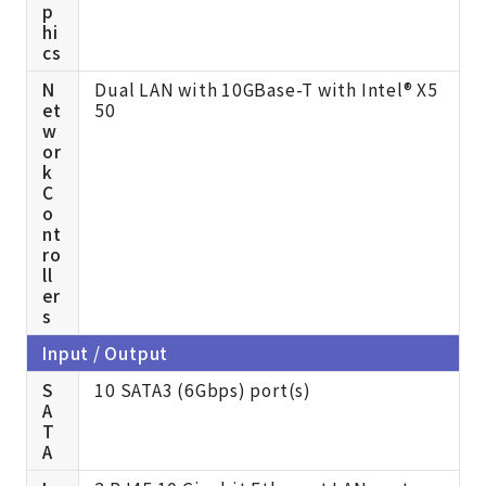
p
hi
cs
N
Dual LAN with 10GBase-T with Intel® X5
et
50
w
or
k
C
o
nt
ro
ll
er
s
Input / Output
S
10 SATA3 (6Gbps) port(s)
A
T
A