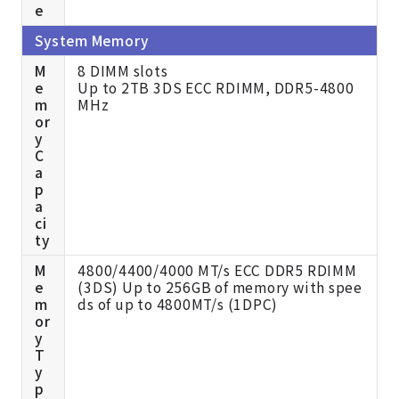
e
System Memory
M
8 DIMM slots
e
Up to 2TB 3DS ECC RDIMM, DDR5-4800
m
MHz
or
y
C
a
p
a
ci
ty
M
4800/4400/4000 MT/s ECC DDR5 RDIMM
e
(3DS) Up to 256GB of memory with spee
m
ds of up to 4800MT/s (1DPC)
or
y
T
y
p