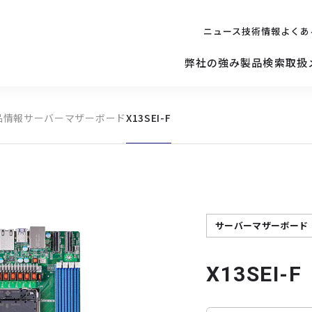
ニュース
技術情報
よくあ
弊社の強み
製品検索
取扱
品情報
サーバーマザーボード
X13SEI-F
キッティング
ご購入を
検討されている方へ
修理サポ
サーバー
修理・交換・
保守の依頼
サーバーマザーボード
サーバーマザーボード
X13SEI-F