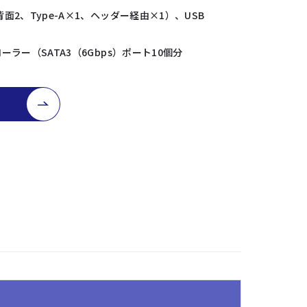
×4（背面2、Type-A×1、ヘッダー経由×1）、USB
ントローラー（SATA3（6Gbps）ポート10個分