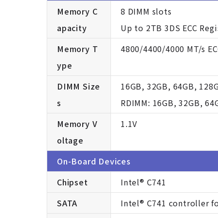
Memory C
8 DIMM slots
apacity
Up to 2TB 3DS ECC Reg
Memory T
4800/4400/4000 MT/s EC
ype
DIMM Size
16GB, 32GB, 64GB, 128
s
RDIMM: 16GB, 32GB, 64
Memory V
1.1V
oltage
On-Board Devices
Chipset
Intel® C741
SATA
Intel® C741 controller f