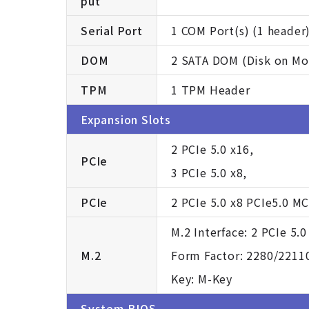
put
Serial Port
1 COM Port(s) (1 header
DOM
2 SATA DOM (Disk on Mo
TPM
1 TPM Header
Expansion Slots
2 PCIe 5.0 x16,
PCIe
3 PCIe 5.0 x8,
PCIe
2 PCIe 5.0 x8 PCIe5.0 M
M.2 Interface: 2 PCIe 5.0
M.2
Form Factor: 2280/2211
Key: M-Key
System BIOS