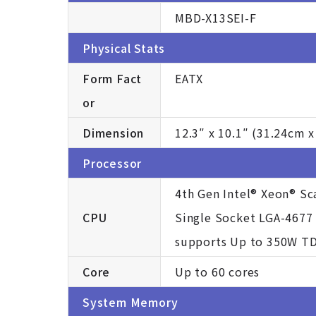
MBD-X13SEI-F
Physical Stats
Form Fact
EATX
or
Dimension
12.3″ x 10.1″ (31.24cm 
Processor
4th Gen Intel® Xeon® Sc
CPU
Single Socket LGA-4677
supports Up to 350W T
Core
Up to 60 cores
System Memory