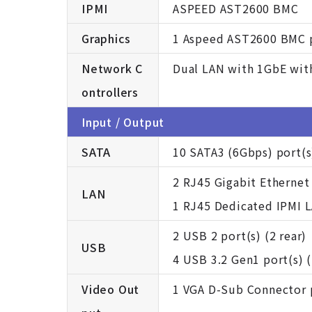
IPMI
ASPEED AST2600 BMC
Graphics
1 Aspeed AST2600 BMC p
Network C
Dual LAN with 1GbE with
ontrollers
Input / Output
SATA
10 SATA3 (6Gbps) port(s
2 RJ45 Gigabit Ethernet
LAN
1 RJ45 Dedicated IPMI 
2 USB 2 port(s) (2 rear)
USB
4 USB 3.2 Gen1 port(s) (2
Video Out
1 VGA D-Sub Connector 