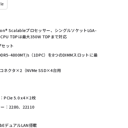
le
on® Scalableプロセッサー、シングルソケットLGA-
）、CPU TDPは最大350W TDPまで対応
プセット
、DDR5-4800MT/s（1DPC）を8つのDIMMスロットに最
x8）コネクタ×2（NVMe SSD×4台用
CIe 5.0 x4×2枚
ー：2280、22110
る1GbEデュアルLAN搭載