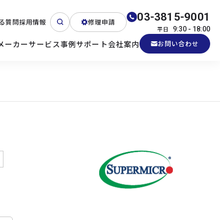
03-3815-9001
る質問
採用情報
修理申請
平日
9:30 - 18:00
メーカー
サービス
事例
サポート
会社案内
お問い合わせ
ート
テクニカルサポート
各種検証機貸出
産業用PC
よくある質問
電源 (Zippy)