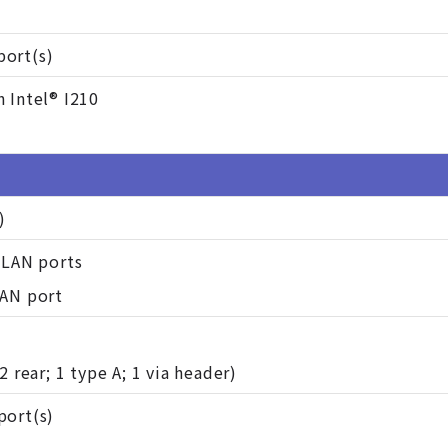
ort(s)
 Intel® I210
)
 LAN ports
LAN port
 rear; 1 type A; 1 via header)
port(s)