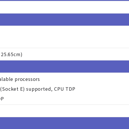
x 25.65cm)
alable processors
 (Socket E) supported, CPU TDP
DP