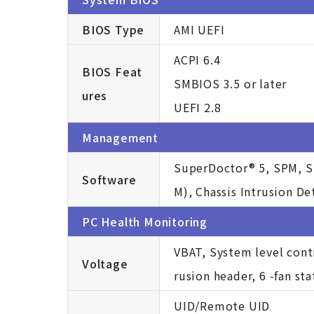
BIOS Type
AMI UEFI
ACPI 6.4
BIOS Feat
SMBIOS 3.5 or later
ures
UEFI 2.8
Management
SuperDoctor® 5, SPM, S
Software
M), Chassis Intrusion De
PC Health Monitoring
VBAT, System level cont
Voltage
rusion header, 6 -fan st
UID/Remote UID