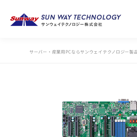
サーバー・産業用PCならサンウェイテクノロジー
製
製品カテゴリから探す
メーカーから探す
全ての製品から探す