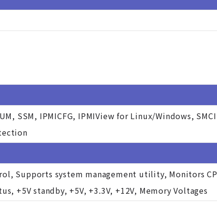
UM, SSM, IPMICFG, IPMIView for Linux/Windows, SMCI
tection
rol, Supports system management utility, Monitors CPU
atus, +5V standby, +5V, +3.3V, +12V, Memory Voltages