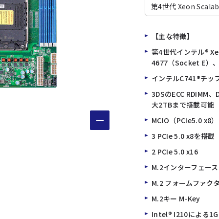
第4世代 Xeon Scalab
【主な特徴】
第4世代インテル® Xe
4677（Socket E
インテルC741®チッ
3DSのECC RDIMM
大2TBまで搭載可能
MCIO（PCIe5.0 
3 PCIe 5.0 x8を搭載
2 PCIe 5.0 x16
M.2インターフェース：P
M.2 フォームファクタ
M.2キー M-Key
Intel® I210によ