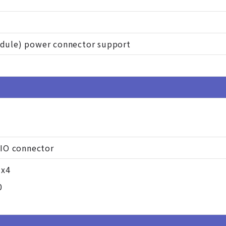
)
dule) power connector support
CIO connector
 x4
0